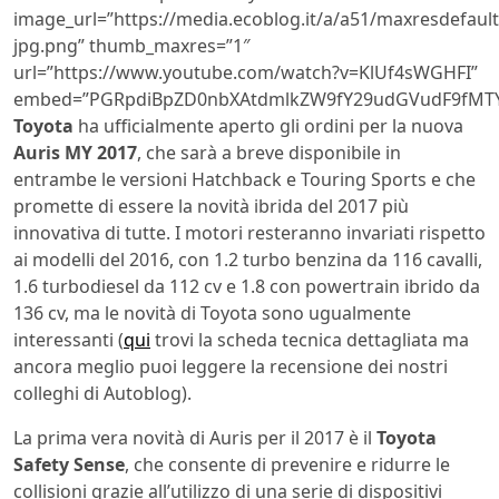
image_url=”https://media.ecoblog.it/a/a51/maxresdefault
jpg.png” thumb_maxres=”1″
url=”https://www.youtube.com/watch?v=KlUf4sWGHFI”
embed=”PGRpdiBpZD0nbXAtdmlkZW9fY29udGVudF9fMTY
Toyota
ha ufficialmente aperto gli ordini per la nuova
Auris MY 2017
, che sarà a breve disponibile in
entrambe le versioni Hatchback e Touring Sports e che
promette di essere la novità ibrida del 2017 più
innovativa di tutte. I motori resteranno invariati rispetto
ai modelli del 2016, con 1.2 turbo benzina da 116 cavalli,
1.6 turbodiesel da 112 cv e 1.8 con powertrain ibrido da
136 cv, ma le novità di Toyota sono ugualmente
interessanti (
qui
trovi la scheda tecnica dettagliata ma
ancora meglio puoi leggere la recensione dei nostri
colleghi di Autoblog).
La prima vera novità di Auris per il 2017 è il
Toyota
Safety Sense
, che consente di prevenire e ridurre le
collisioni grazie all’utilizzo di una serie di dispositivi