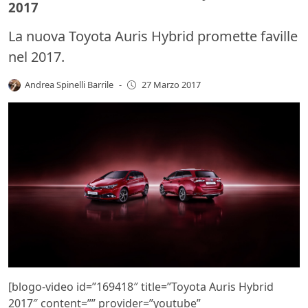
2017
La nuova Toyota Auris Hybrid promette faville
nel 2017.
Andrea Spinelli Barrile
-
27 Marzo 2017
[blogo-video id=”169418″ title=”Toyota Auris Hybrid
2017″ content=”” provider=”youtube”