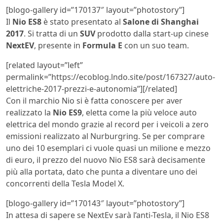
[blogo-gallery id=”170137″ layout=”photostory”]
Il
Nio ES8
è stato presentato al
Salone di Shanghai
2017
. Si tratta di un
SUV
prodotto dalla start-up cinese
NextEV
, presente in
Formula E
con un suo team.
[related layout=”left”
permalink=”https://ecoblog.lndo.site/post/167327/auto-
elettriche-2017-prezzi-e-autonomia”][/related]
Con il marchio Nio si è fatta conoscere per aver
realizzato la
Nio ES9
, eletta come la più veloce auto
elettrica del mondo grazie al record per i veicoli a zero
emissioni realizzato al Nurburgring. Se per comprare
uno dei 10 esemplari ci vuole quasi un milione e mezzo
di euro, il prezzo del nuovo Nio ES8 sarà decisamente
più alla portata, dato che punta a diventare uno dei
concorrenti della Tesla Model X.
[blogo-gallery id=”170143″ layout=”photostory”]
In attesa di sapere se NextEv sarà l’anti-Tesla, il Nio ES8