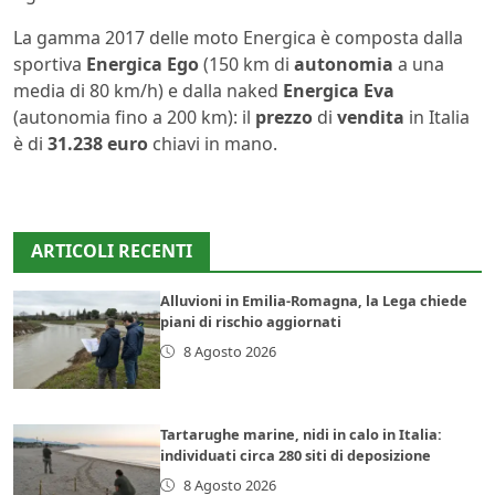
La gamma 2017 delle moto Energica è composta dalla
sportiva
Energica Ego
(150 km di
autonomia
a una
media di 80 km/h) e dalla naked
Energica Eva
(autonomia fino a 200 km): il
prezzo
di
vendita
in Italia
è di
31.238 euro
chiavi in mano.
ARTICOLI RECENTI
Alluvioni in Emilia-Romagna, la Lega chiede
piani di rischio aggiornati
8 Agosto 2026
Tartarughe marine, nidi in calo in Italia:
individuati circa 280 siti di deposizione
8 Agosto 2026