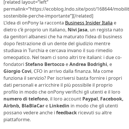
[related layout=”left”
permalink=”https://ecoblog.lndo.site/post/168644/mobilit
sostenibile-perche-importante”][/related]
L’idea di onPony la racconta
Business Insider Italia
e
dietro c’è proprio un italiano,
Nivi Jasa
, un regista nato
da genitori albanesi che ha maturato l’idea di business
dopo l’estrazione di un dente del giudizio mentre
studiava in Turchia e cercava invano il suo rimedio
omeopatico. Nel team ci sono altri tre italiani: i due co-
fondatori
Stefano Bertocco
e
Andrea Bodrighi
, e
Giorgio Covi
, CFO in arrivo dalla finanza. Ma come
funziona il servizio? Per iscriversi basta fornire i propri
dati personali e arricchire il più possibile il proprio
profilo in modo che onPony verifichi gli utenti e il loro
numero di telefono
, il loro account
Paypal
,
Facebook,
Airbnb, BlaBlaCar
e
Linkedin
in modo che gli utenti
possano vedere anche i
feedback
ricevuti su altre
piattaforme.