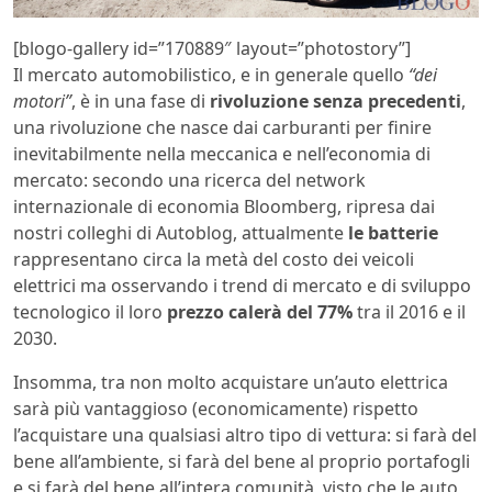
[blogo-gallery id=”170889″ layout=”photostory”]
Il mercato automobilistico, e in generale quello
“dei
motori”
, è in una fase di
rivoluzione senza precedenti
,
una rivoluzione che nasce dai carburanti per finire
inevitabilmente nella meccanica e nell’economia di
mercato: secondo una ricerca del network
internazionale di economia Bloomberg, ripresa dai
nostri colleghi di Autoblog, attualmente
le batterie
rappresentano circa la metà del costo dei veicoli
elettrici ma osservando i trend di mercato e di sviluppo
tecnologico il loro
prezzo calerà del 77%
tra il 2016 e il
2030.
Insomma, tra non molto acquistare un’auto elettrica
sarà più vantaggioso (economicamente) rispetto
l’acquistare una qualsiasi altro tipo di vettura: si farà del
bene all’ambiente, si farà del bene al proprio portafogli
e si farà del bene all’intera comunità, visto che le auto