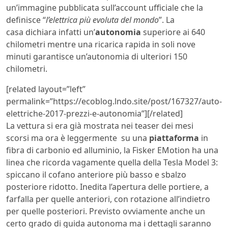
un’immagine pubblicata sull’account ufficiale che la
definisce “
l’elettrica più evoluta del mondo
”. La
casa dichiara infatti un’
autonomia
superiore ai 640
chilometri mentre una ricarica rapida in soli nove
minuti garantisce un’autonomia di ulteriori 150
chilometri.
[related layout=”left”
permalink=”https://ecoblog.lndo.site/post/167327/auto-
elettriche-2017-prezzi-e-autonomia”][/related]
La vettura si era già mostrata nei teaser dei mesi
scorsi ma ora è leggermente su una
piattaforma
in
fibra di carbonio ed alluminio, la Fisker EMotion ha una
linea che ricorda vagamente quella della Tesla Model 3:
spiccano il cofano anteriore più basso e sbalzo
posteriore ridotto. Inedita l’apertura delle portiere, a
farfalla per quelle anteriori, con rotazione all’indietro
per quelle posteriori. Previsto ovviamente anche un
certo grado di guida autonoma ma i dettagli saranno