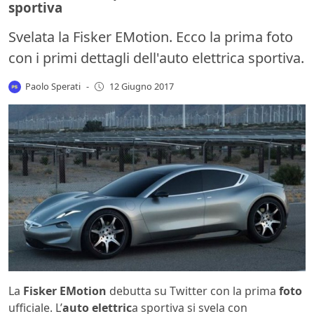
sportiva
Svelata la Fisker EMotion. Ecco la prima foto
con i primi dettagli dell'auto elettrica sportiva.
Paolo Sperati
-
12 Giugno 2017
La
Fisker EMotion
debutta su Twitter con la prima
foto
ufficiale. L’
auto elettric
a sportiva si svela con