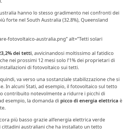
.
ustralia hanno lo stesso gradimento nei confronti dei
più forte nel South Australia (32.8%), Queensland
re-fotovoltaico-australia.png” alt=”Tetti solari
23,2% dei tetti
, avvicinandosi moltissimo al fatidico
he nei prossimi 12 mesi solo l’1% dei proprietari di
stallazioni di fotovoltaico sui tetti.
 quindi, va verso una sostanziale stabilizzazione che si
e. In alcuni Stati, ad esempio, il fotovoltaico sul tetto
no contribuito notevolmente a ridurre i picchi di
a, ad esempio, la domanda di
picco di energia elettrica
è
te.
cora più basso grazie all’energia elettrica verde
ittadini australiani che ha installato un tetto