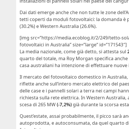
installazioni di pannelli solari nel paese dei canguri
Dai dati emerge anche che non tutte le zone dell’A
tetti coperti da moduli fotovoltaici: la domanda è 
(30.2%) e Western Australia (26.6%).
[img src=”https://media.ecoblog.it/2/249/tetto-sola
fotovoltaici in Australia” size=”large” id=”171543″]
La media nazionale, come già detto, si attesta sul
quarto del totale, ma Roy Morgan specifica anche c
casa australiani ha intenzione di effettuare nuove in
Il mercato del fotovoltaico domestico in Australia,
riflette anche sull’intero mercato elettrico del paes
delle case e i pannelli solari a terra nei campi han
richiesta sulla rete elettrica. In Western Australi
scesa di 265 MW
(-7,2%)
già durante la scorsa esta
Quest’estate, assai probabilmente, il picco sarà an
autoprodotta, e autoconsumata, da quel quarto di c