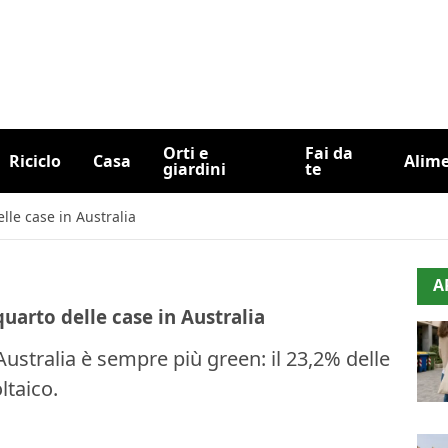
Orti e
Fai da
Riciclo
Casa
Alim
giardini
te
elle case in Australia
A
quarto delle case in Australia
Australia è sempre più green: il 23,2% delle
ltaico.