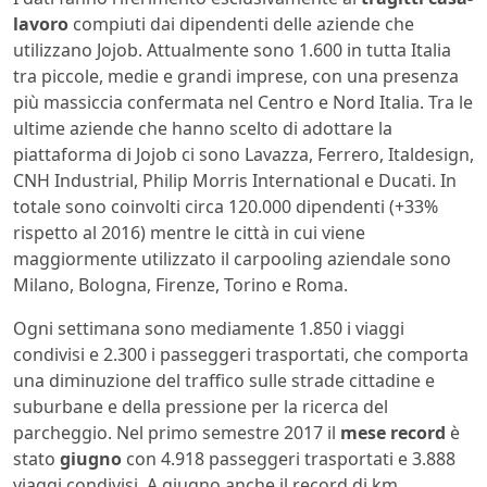
lavoro
compiuti dai dipendenti delle aziende che
utilizzano Jojob. Attualmente sono 1.600 in tutta Italia
tra piccole, medie e grandi imprese, con una presenza
più massiccia confermata nel Centro e Nord Italia. Tra le
ultime aziende che hanno scelto di adottare la
piattaforma di Jojob ci sono Lavazza, Ferrero, Italdesign,
CNH Industrial, Philip Morris International e Ducati. In
totale sono coinvolti circa 120.000 dipendenti (+33%
rispetto al 2016) mentre le città in cui viene
maggiormente utilizzato il carpooling aziendale sono
Milano, Bologna, Firenze, Torino e Roma.
Ogni settimana sono mediamente 1.850 i viaggi
condivisi e 2.300 i passeggeri trasportati, che comporta
una diminuzione del traffico sulle strade cittadine e
suburbane e della pressione per la ricerca del
parcheggio. Nel primo semestre 2017 il
mese record
è
stato
giugno
con 4.918 passeggeri trasportati e 3.888
viaggi condivisi. A giugno anche il record di km