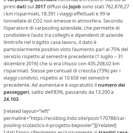
primi
dati
sul
2017
diffusi da
Jojob
sono stati 762.878,27
i km risparmiati, 18.391 i viaggi effettuati e 99 le
tonnellate di CO2 non emesse in atmosfera. Secondo
l’operatore di carpooling aziendale, che permette di
condividere l’auto tra colleghi e dipendenti di aziende
limitrofe nel tragitto casa-lavoro, il dato è
particolarmente positivo visto l’aumento pari al 75% del
servizio rispetto al semestre precedente (1 luglio – 31
dicembre 2016) che si era chiuso con 435.208,02 km
risparmiati. Stesse percentuali di crescita (73%) per i
viaggi condivisi, rispetto ai 10.658 nel semestre
precedente. Ad aumentare è sopratutto il
numero dei
passeggeri
, salito dell’83%, passando da 13.200 a
24.103
.
[related layout=”left”
permalink=”https://ecoblog.lndo.site/post/170788/car-
pooling-scolastico-il-progetto-bepooler”][/related]
I dati fanno riferimento esclusivamente ai
tragitti casa-