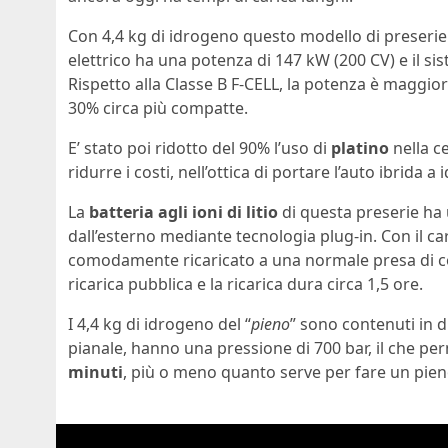
Con 4,4 kg di idrogeno questo modello di preserie
elettrico ha una potenza di 147 kW (200 CV) e il s
Rispetto alla Classe B F‑CELL, la potenza è maggio
30% circa più compatte.
E’ stato poi ridotto del 90% l’uso di
platino
nella c
ridurre i costi, nell’ottica di portare l’auto ibrida
La
batteria agli ioni di litio
di questa preserie ha 
dall’esterno mediante tecnologia plug-in. Con il c
comodamente ricaricato a una normale presa di co
ricarica pubblica e la ricarica dura circa 1,5 ore.
I 4,4 kg di idrogeno del “
pieno
” sono contenuti in d
pianale, hanno una pressione di 700 bar, il che per
minuti
, più o meno quanto serve per fare un pien