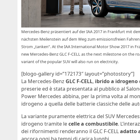
Mercedes-Benz präsentiert auf der IAA 2017 in Frankfurt mit 
nächsten Meilenstein auf dem Weg zum emissionsfreien Fahren.N
Strom „tanken“. At the IAA International Motor Show 2017 in Fr
new Mercedes-Benz GLC F-CELL as the next milestone on the road 
variant of the popular SUV will also run on electricity.
[blogo-gallery id=”172173″ layout=”photostory”]
La Mercedes-Benz
GLC F-CELL
,
ibrido a idrogeno
preserie ed è stata presentata al pubblico al Salo
Power Mercedes abbina, per la prima volta al mond
idrogeno a quella delle batterie classiche delle aut
La variante puramente elettrica del SUV Mercedes,
idrogeno tramite le
celle a combustibile
. L’intera
dei rifornimenti renderanno il GLC F-CELL
adatto 
ancora oggi ha tempi di carica lunghi.