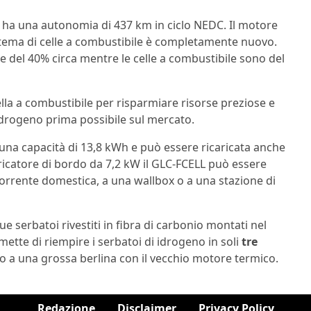
 ha una autonomia di 437 km in ciclo NEDC. Il motore
istema di celle a combustibile è completamente nuovo.
re del 40% circa mentre le celle a combustibile sono del
ella a combustibile per risparmiare risorse preziose e
 a idrogeno prima possibile sul mercato.
una capacità di 13,8 kWh e può essere ricaricata anche
aricatore di bordo da 7,2 kW il GLC-FCELL può essere
rrente domestica, a una wallbox o a una stazione di
ue serbatoi rivestiti in fibra di carbonio montati nel
mette di riempire i serbatoi di idrogeno in soli
tre
o a una grossa berlina con il vecchio motore termico.
Redazione
Disclaimer
Privacy Policy