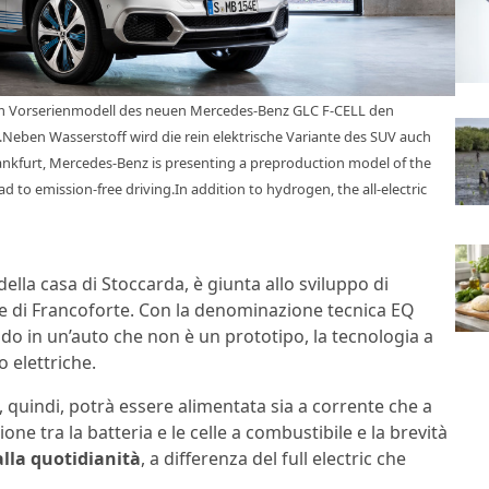
dem Vorserienmodell des neuen Mercedes-Benz GLC F-CELL den
eben Wasserstoff wird die rein elektrische Variante des SUV auch
ankfurt, Mercedes-Benz is presenting a preproduction model of the
to emission-free driving.In addition to hydrogen, the all-electric
della casa di Stoccarda, è giunta allo sviluppo di
ne di Francoforte. Con la denominazione tecnica EQ
o in un’auto che non è un prototipo, la tecnologia a
o elettriche.
 quindi, potrà essere alimentata sia a corrente che a
zione tra la batteria e le celle a combustibile e la brevità
alla quotidianità
, a differenza del full electric che