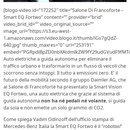
[blogo-video id=”172252″ title=”Salone Di Francoforte –
Smart EQ Fortwo” content=”” provider=”brid”
video_brid_id=”” video_original_source=””
image_url=”https://s3.eu-west-
1.amazonaws.com/video.blogo.it/thumb/iGv7gQdZ-
640.jpg” thumb_maxres=”0″ url=”253191″
embed=”PGRpdiBpZD0nbXAtdmlkZW9fY29udGVudF9fMTcy
Auto elettriche a guida autonoma per eliminare il
traffico urbano e trasformarlo in un flusso di veicoli che
scorrono senza intoppi. Il tutto a emissioni zero. E’ il
futuro della mobilità secondo il gruppo Daimler AG, che
al Salone di Francoforte ha presentato la Smart Vision
EQ Fortwo, una auto elettrica che grazie al sistema di
guida autonoma
non ha né pedali né volante
, si guida
da sola e non emette un solo grammo di CO2.
Come spiega Vadim Odinzoff dell’ufficio stampa di
Mercedes-Benz Italia la Smart EQ Fortwo è il “
robotaxi
”