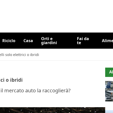
Orti e
Fai da
Riciclo
Casa
Alim
giardini
te
i solo elettrici o ibridi
A
ci o ibridi
il mercato auto la raccoglierà?