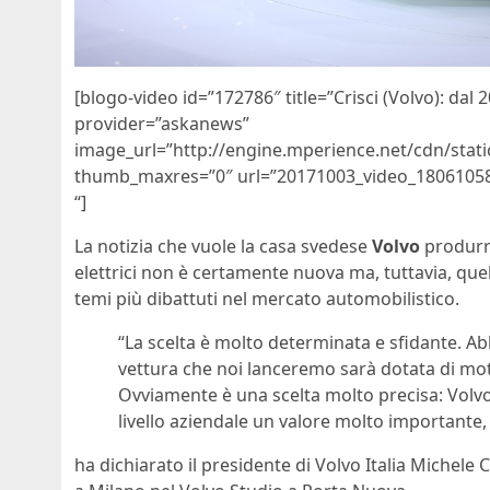
[blogo-video id=”172786″ title=”Crisci (Volvo): dal 2
provider=”askanews”
image_url=”http://engine.mperience.net/cdn/sta
thumb_maxres=”0″ url=”20171003_video_1806105
“]
La notizia che vuole la casa svedese
Volvo
produrre
elettrici non è certamente nuova ma, tuttavia, quel
temi più dibattuti nel mercato automobilistico.
“La scelta è molto determinata e sfidante. 
vettura che noi lanceremo sarà dotata di motor
Ovviamente è una scelta molto precisa: Volvo
livello aziendale un valore molto importante
ha dichiarato il presidente di Volvo Italia Michele