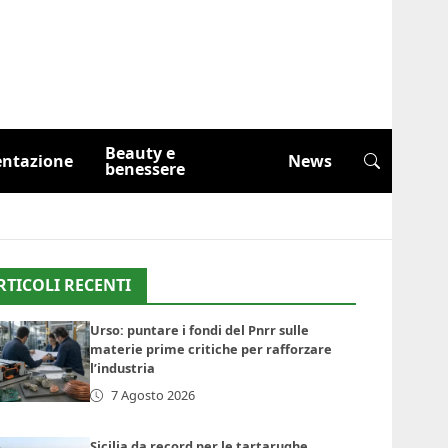
Beauty e
entazione
News
benessere
RTICOLI RECENTI
Urso: puntare i fondi del Pnrr sulle
materie prime critiche per rafforzare
l’industria
7 Agosto 2026
Sicilia da record per le tartarughe