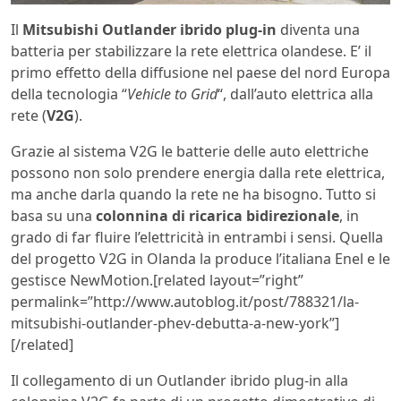
Il
Mitsubishi Outlander ibrido plug-in
diventa una
batteria per stabilizzare la rete elettrica olandese. E’ il
primo effetto della diffusione nel paese del nord Europa
della tecnologia “
Vehicle to Grid
“, dall’auto elettrica alla
rete (
V2G
).
Grazie al sistema V2G le batterie delle auto elettriche
possono non solo prendere energia dalla rete elettrica,
ma anche darla quando la rete ne ha bisogno. Tutto si
basa su una
colonnina di ricarica bidirezionale
, in
grado di far fluire l’elettricità in entrambi i sensi. Quella
del progetto V2G in Olanda la produce l’italiana Enel e le
gestisce NewMotion.[related layout=”right”
permalink=”http://www.autoblog.it/post/788321/la-
mitsubishi-outlander-phev-debutta-a-new-york”]
[/related]
Il collegamento di un Outlander ibrido plug-in alla