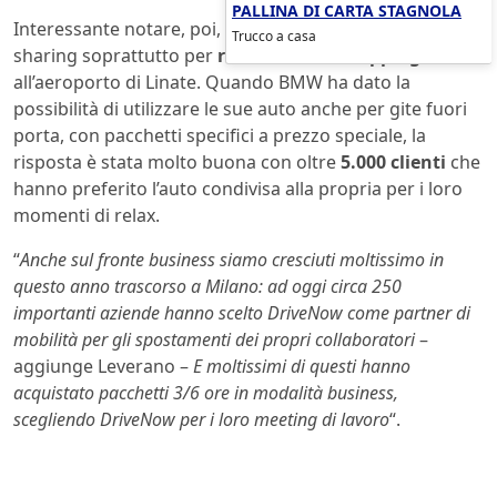
PALLINA DI CARTA STAGNOLA
Interessante notare, poi, che i milanesi usino il car
Trucco a casa
sharing soprattutto per
recarsi a fare shopping
e
all’aeroporto di Linate. Quando BMW ha dato la
possibilità di utilizzare le sue auto anche per gite fuori
porta, con pacchetti specifici a prezzo speciale, la
risposta è stata molto buona con oltre
5.000 clienti
che
hanno preferito l’auto condivisa alla propria per i loro
momenti di relax.
“
Anche sul fronte business siamo cresciuti moltissimo in
questo anno trascorso a Milano: ad oggi circa 250
importanti aziende hanno scelto DriveNow come partner di
mobilità per gli spostamenti dei propri collaboratori
–
aggiunge Leverano –
E moltissimi di questi hanno
acquistato pacchetti 3/6 ore in modalità business,
scegliendo DriveNow per i loro meeting di lavoro
“.