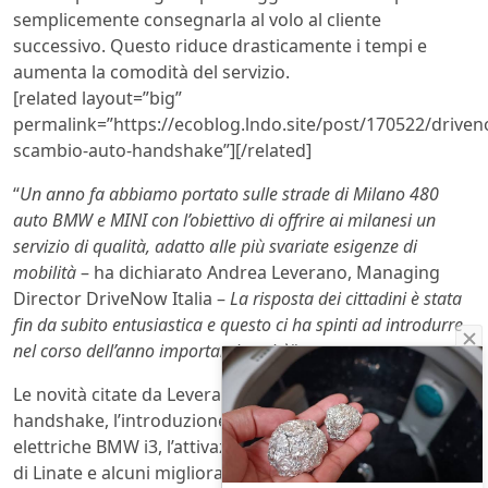
semplicemente consegnarla al volo al cliente
successivo. Questo riduce drasticamente i tempi e
aumenta la comodità del servizio.
[related layout=”big”
permalink=”https://ecoblog.lndo.site/post/170522/drive
scambio-auto-handshake”][/related]
“
Un anno fa abbiamo portato sulle strade di Milano 480
auto BMW e MINI con l’obiettivo di offrire ai milanesi un
servizio di qualità, adatto alle più svariate esigenze di
mobilità
– ha dichiarato Andrea Leverano, Managing
Director DriveNow Italia –
La risposta dei cittadini è stata
fin da subito entusiastica e questo ci ha spinti ad introdurre
nel corso dell’anno importanti novità
“.
Le novità citate da Leverano sono, oltre al già citato
handshake, l’introduzione nella flotta di 20 auto
elettriche BMW i3, l’attivazione del servizio all’aeroporto
di Linate e alcuni miglioramenti all’app di DriveNow.