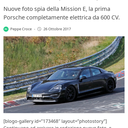
Nuove foto spia della Mission E, la prima
Porsche completamente elettrica da 600 CV.
Peppe Croce
-
26 Ottobre 2017
[blogo-gallery id=”173468″ layout=”photostory”]
Continuano ad arrivare in redazione nuove foto, e