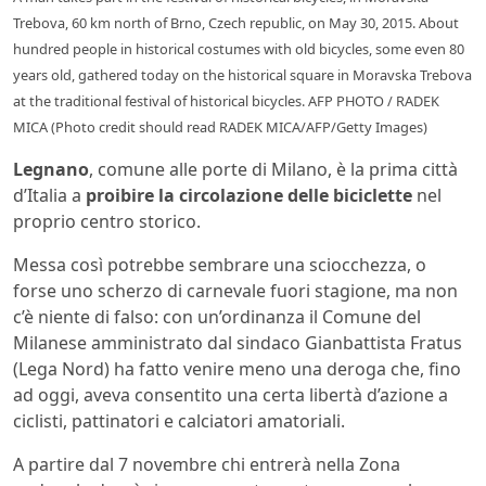
Trebova, 60 km north of Brno, Czech republic, on May 30, 2015. About
hundred people in historical costumes with old bicycles, some even 80
years old, gathered today on the historical square in Moravska Trebova
at the traditional festival of historical bicycles. AFP PHOTO / RADEK
MICA (Photo credit should read RADEK MICA/AFP/Getty Images)
Legnano
, comune alle porte di Milano, è la prima città
d’Italia a
proibire la circolazione delle biciclette
nel
proprio centro storico.
Messa così potrebbe sembrare una sciocchezza, o
forse uno scherzo di carnevale fuori stagione, ma non
c’è niente di falso: con un’ordinanza il Comune del
Milanese amministrato dal sindaco Gianbattista Fratus
(Lega Nord) ha fatto venire meno una deroga che, fino
ad oggi, aveva consentito una certa libertà d’azione a
ciclisti, pattinatori e calciatori amatoriali.
A partire dal 7 novembre chi entrerà nella Zona