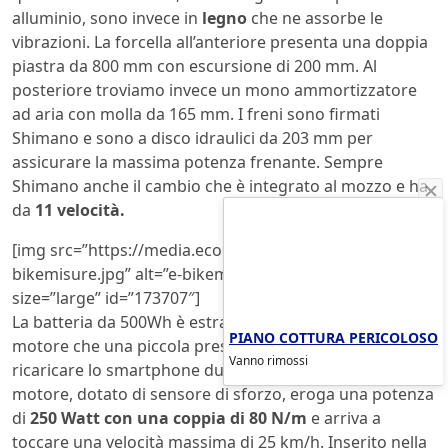
alluminio, sono invece in
legno
che ne assorbe le
vibrazioni. La forcella all’anteriore presenta una doppia
piastra da 800 mm con escursione di 200 mm. Al
posteriore troviamo invece un mono ammortizzatore
ad aria con molla da 165 mm. I freni sono firmati
Shimano e sono a disco idraulici da 203 mm per
assicurare la massima potenza frenante. Sempre
Shimano anche il cambio che è integrato al mozzo e ha
da
11 velocità.
[img src=”https://media.ecoblog.it/2/26b/e-
bikemisure.jpg” alt=”e-bikemisure.jpg” align=”center”
size=”large” id=”173707″]
La batteria da 500Wh è estraibile ed alimenta sia il
PIANO COTTURA PERICOLOSO
motore che una piccola presa usb da cui è possibile
Vanno rimossi
ricaricare lo smartphone durante gli spostamenti. Il
motore, dotato di sensore di sforzo, eroga una potenza
di
250 Watt con una coppia di 80 N/m
e arriva a
toccare una velocità massima di 25 km/h. Inserito nella