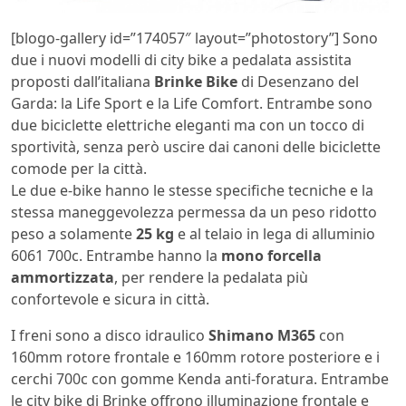
[blogo-gallery id=”174057″ layout=”photostory”] Sono
due i nuovi modelli di city bike a pedalata assistita
proposti dall’italiana
Brinke Bike
di Desenzano del
Garda: la Life Sport e la Life Comfort. Entrambe sono
due biciclette elettriche eleganti ma con un tocco di
sportività, senza però uscire dai canoni delle biciclette
comode per la città.
Le due e-bike hanno le stesse specifiche tecniche e la
stessa maneggevolezza permessa da un peso ridotto
peso a solamente
25 kg
e al telaio in lega di alluminio
6061 700c. Entrambe hanno la
mono forcella
ammortizzata
, per rendere la pedalata più
confortevole e sicura in città.
I freni sono a disco idraulico
Shimano M365
con
160mm rotore frontale e 160mm rotore posteriore e i
cerchi 700c con gomme Kenda anti-foratura. Entrambe
le city bike di Brinke offrono illuminazione frontale e