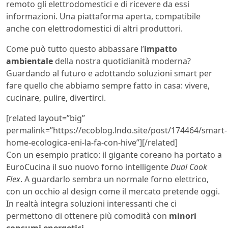
remoto gli elettrodomestici e di ricevere da essi
informazioni. Una piattaforma aperta, compatibile
anche con elettrodomestici di altri produttori.
Come può tutto questo abbassare l’
impatto
ambientale
della nostra quotidianità moderna?
Guardando al futuro e adottando soluzioni smart per
fare quello che abbiamo sempre fatto in casa: vivere,
cucinare, pulire, divertirci.
[related layout=”big”
permalink=”https://ecoblog.lndo.site/post/174464/smart-
home-ecologica-eni-la-fa-con-hive”][/related]
Con un esempio pratico: il gigante coreano ha portato a
EuroCucina il suo nuovo forno intelligente
Dual Cook
Flex
. A guardarlo sembra un normale forno elettrico,
con un occhio al design come il mercato pretende oggi.
In realtà integra soluzioni interessanti che ci
permettono di ottenere più comodità con
minori
consumi energetici
.