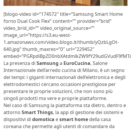
[blogo-video id=”174572″ title=”Samsung Smart Home
forno Dual Cook Flex” content=”” provider=”brid”
video_brid_id=”” video_original_source=””
image_url=”https://s3.eu-west-
1.amazonaws.com/video.blogo.it/thumb/yQzbLgOt-
640.jpg” thumb_maxres=”0″ url=”229452″
embed=”PGRpdiBpZD0nbXAtdmlkZW9fY29udGVudF9fMTc
La presenza di
Samsung
a
EuroCucina
, Salone
Internazionale dell’arredo cucina di Milano, è un segno
dei tempi: i giganti internazionali dell’elettronica e degli
elettrodomestici cercano occasioni prestigiose per
presentare le proprie soluzioni, che non sono più
singoli prodotti ma vere e proprie piattaforme.
Nel caso di Samsung la piattaforma sta dietro, dentro e
attorno
Smart Things
, la app di gestione dei sistemi e
dispositivi di
domotica
e
smart home
della casa
coreana che permette agli utenti di comandare da