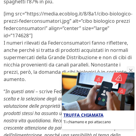
spaghetti l’87% in più.
[img src=”https://media.ecoblog.it/8/8a1/cibo-biologico-
prezzi-federconsumatori.jpg” alt=”cibo biologico prezzi
federconsumatori” align=”center” size=”large”
id=”174628″]
I numeri rilevati da Federconsumatori fanno riflettere,
anche perché si tratta di prodotti acquistati in normali
supermercati della Grande Distribuzione e non di cibi di
nicchia provenienti da canali paralleli. Nonostante i
prezzi, però, la domanda di cibi biologici è in costante
aumento.
“
In questi anni
– scrive Federconsumatori in una nota –
la
scelta e la selezione degli alimenti compiuta sulla base della
valutazione delle proprietà organolettiche e nutrizionali dei
prodotti stessi ha assunto un’importanza centrale nella
TRUFFA CHIAMATA
nostra vita quotidiana. Recenti indagini evidenziano una
Ti chiamano e poi attaccano
crescente attenzione da parte del consumatore alla qualità
dell’alimentazione, nonché una sensibilità al tema della