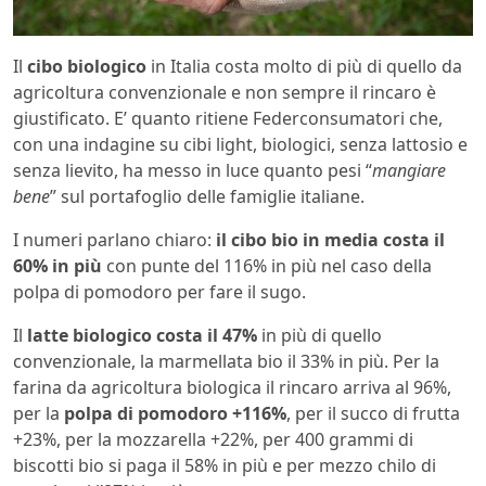
Il
cibo biologico
in Italia costa molto di più di quello da
agricoltura convenzionale e non sempre il rincaro è
giustificato. E’ quanto ritiene Federconsumatori che,
con una indagine su cibi light, biologici, senza lattosio e
senza lievito, ha messo in luce quanto pesi “
mangiare
bene
” sul portafoglio delle famiglie italiane.
I numeri parlano chiaro:
il cibo bio in media costa il
60% in più
con punte del 116% in più nel caso della
polpa di pomodoro per fare il sugo.
Il
latte biologico costa il 47%
in più di quello
convenzionale, la marmellata bio il 33% in più. Per la
farina da agricoltura biologica il rincaro arriva al 96%,
per la
polpa di pomodoro +116%
, per il succo di frutta
+23%, per la mozzarella +22%, per 400 grammi di
biscotti bio si paga il 58% in più e per mezzo chilo di