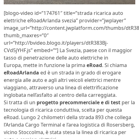
[blogo-video id=”174761″ title=”strada ricarica auto
elettriche eRoadArlanda svezia” provider=”jwplayer”
image_url=”http://content.jwplatform.com/thumbs/dtR38
thumb_maxres=”0″
url=”http://bvideo.blogo.it/players/dtR383Bj-
CVd5jYHF.js” embed=”
“] La Svezia, paese con il maggior
tasso di penetrazione delle auto elettriche in
Europa, mette in funzione la prima
eRoad
. Si chiama
eRoadArlanda
ed è un strada in grado di erogare
energia alle auto e agli altri veicoli elettrici mentre
viaggiano, attraverso una linea di elettrificazione
inglobata nell’asfalto al centro della carreggiata.
Si tratta di un
progetto precommerciale e di test
per la
tecnologia di ricarica conduttiva, scelta per questa
eRoad. Lungo 2 chilometri della strada 893 che collega
l’Arlanda Cargo Terminal e l’area logistica di Rosersberg,
vicino Stoccolma, è stata stesa la linea di ricarica per