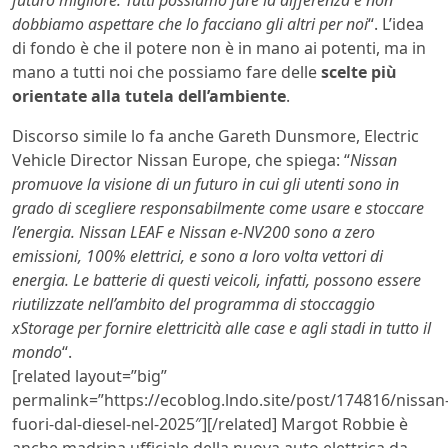
dobbiamo aspettare che lo facciano gli altri per noi
“. L’idea
di fondo è che il potere non è in mano ai potenti, ma in
mano a tutti noi che possiamo fare delle
scelte più
orientate alla tutela dell’ambiente
.
Discorso simile lo fa anche Gareth Dunsmore, Electric
Vehicle Director Nissan Europe, che spiega: “
Nissan
promuove la visione di un futuro in cui gli utenti sono in
grado di scegliere responsabilmente come usare e stoccare
l’energia. Nissan LEAF e Nissan e-NV200 sono a zero
emissioni, 100% elettrici, e sono a loro volta vettori di
energia. Le batterie di questi veicoli, infatti, possono essere
riutilizzate nell’ambito del programma di stoccaggio
xStorage per fornire elettricità alle case e agli stadi in tutto il
mondo
“.
[related layout=”big”
permalink=”https://ecoblog.lndo.site/post/174816/nissan
fuori-dal-diesel-nel-2025″][/related] Margot Robbie è
anche madrina ufficiale della nuova auto elettrica da