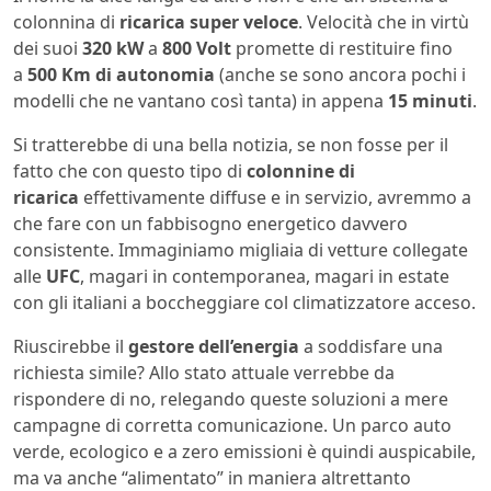
colonnina di
ricarica super veloce
. Velocità che in virtù
dei suoi
320 kW
a
800 Volt
promette di restituire fino
a
500 Km di autonomia
(anche se sono ancora pochi i
modelli che ne vantano così tanta) in appena
15 minuti
.
Si tratterebbe di una bella notizia, se non fosse per il
fatto che con questo tipo di
colonnine di
ricarica
effettivamente diffuse e in servizio, avremmo a
che fare con un fabbisogno energetico davvero
consistente. Immaginiamo migliaia di vetture collegate
alle
UFC
, magari in contemporanea, magari in estate
con gli italiani a boccheggiare col climatizzatore acceso.
Riuscirebbe il
gestore dell’energia
a soddisfare una
richiesta simile? Allo stato attuale verrebbe da
rispondere di no, relegando queste soluzioni a mere
campagne di corretta comunicazione. Un parco auto
verde, ecologico e a zero emissioni è quindi auspicabile,
ma va anche “alimentato” in maniera altrettanto