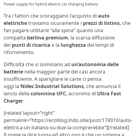
Power supply for hybrid electric car charging battery
Tra i fattori che scoraggiano l’acquisto di
auto
elettriche
troviamo sicuramente i
prezzi di listino,
che
fan pagare utilitarie “alla spina” quanto una
compatta
berlina premium
, la scarsa diffusione
dei
punti di ricarica
e la
lunghezza
dei tempi di
rifornimento.
Difficoltà che si sommano ad
un’autonomia delle
batterie
nella maggior parte dei casi ancora
insufficiente. A sparigliare le carte ci pensa
oggi la
Nidec Industrial Solutions
, che annuncia il
lancio della
colonnina UFC
, acronimo di
Ultra Fast
Charger
.
[related layout=”right”
permalink=”https://ecoblog.lndo.site/post/174910/auto-
elettrica-un-italiano-su-due-la-comprerebbe”][/related]
Il nome la dice lunga ed altro non è che un sistema a