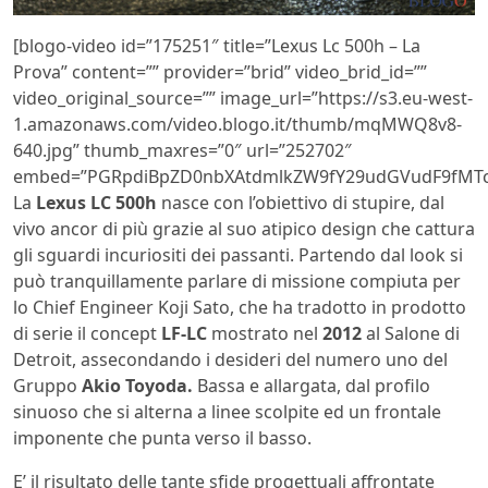
[blogo-video id=”175251″ title=”Lexus Lc 500h – La
Prova” content=”” provider=”brid” video_brid_id=””
video_original_source=”” image_url=”https://s3.eu-west-
1.amazonaws.com/video.blogo.it/thumb/mqMWQ8v8-
640.jpg” thumb_maxres=”0″ url=”252702″
embed=”PGRpdiBpZD0nbXAtdmlkZW9fY29udGVudF9fMTc
La
Lexus
LC 500h
nasce con l’obiettivo di stupire, dal
vivo ancor di più grazie al suo atipico design che cattura
gli sguardi incuriositi dei passanti. Partendo dal look si
può tranquillamente parlare di missione compiuta per
lo Chief Engineer Koji Sato, che ha tradotto in prodotto
di serie il concept
LF-LC
mostrato nel
2012
al Salone di
Detroit, assecondando i desideri del numero uno del
Gruppo
Akio Toyoda.
Bassa e allargata, dal profilo
sinuoso che si alterna a linee scolpite ed un frontale
imponente che punta verso il basso.
E’ il risultato delle tante sfide progettuali affrontate