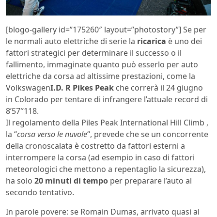
[blogo-gallery id=”175260″ layout=”photostory”] Se per
le normali auto elettriche di serie la
ricarica
è uno dei
fattori strategici per determinare il successo o il
fallimento, immaginate quanto può esserlo per auto
elettriche da corsa ad altissime prestazioni, come la
Volkswagen
I.D. R Pikes Peak
che correrà il 24 giugno
in Colorado per tentare di infrangere l’attuale record di
8’57″118.
Il regolamento della Piles Peak International Hill Climb ,
la “
corsa verso le nuvole
“, prevede che se un concorrente
della cronoscalata è costretto da fattori esterni a
interrompere la corsa (ad esempio in caso di fattori
meteorologici che mettono a repentaglio la sicurezza),
ha solo
20 minuti di tempo
per preparare l’auto al
secondo tentativo.
In parole povere: se Romain Dumas, arrivato quasi al