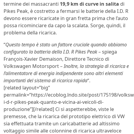
termine dei massacranti
19,9 km di curve in salita
di
Pikes Peak, è costretto a fermarsi le batterie della I.D. R
devono essere ricaricate in gran fretta prima che l’auto
possa ricominciare da capo la scalata. Sorge, quindi, il
problema della ricarica.
“
Questo tempo è stato un fattore cruciale quando abbiamo
configurato la batteria della I.D. R Pikes Peak
– spiega
François-Xavier Demaison, Direttore Tecnico di
Volkswagen Motorsport –
Inoltre, la strategia di ricarica e
l’alimentatore di energia indipendente sono altri elementi
importanti del sistema di ricarica rapida
“.
[related layout=”big”
permalink=”https://ecoblog.lndo.site/post/175198/volks
i-d-r-pikes-peak-quanto-e-vicina-ai-veicoli-di-
produzione”][/related] Ci si aspetterebbe, viste le
premesse, che la ricarica del prototipo elettrico di VW
sia effettuata tramite un caricabatterie ad altissimo
voltaggio simile alle colonnine di ricarica ultraveloce