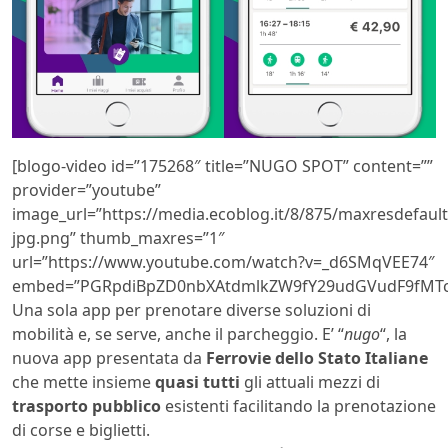
[blogo-video id=”175268″ title=”NUGO SPOT” content=””
provider=”youtube”
image_url=”https://media.ecoblog.it/8/875/maxresdefault
jpg.png” thumb_maxres=”1″
url=”https://www.youtube.com/watch?v=_d6SMqVEE74″
embed=”PGRpdiBpZD0nbXAtdmlkZW9fY29udGVudF9fMTc
Una sola app per prenotare diverse soluzioni di
mobilità e, se serve, anche il parcheggio. E’ “
nugo
“, la
nuova app presentata da
Ferrovie dello Stato Italiane
che mette insieme
quasi tutti
gli attuali mezzi di
trasporto pubblico
esistenti facilitando la prenotazione
di corse e biglietti.