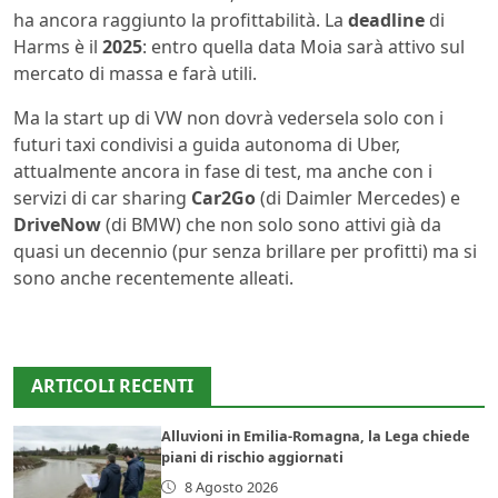
ha ancora raggiunto la profittabilità. La
deadline
di
Harms è il
2025
: entro quella data Moia sarà attivo sul
mercato di massa e farà utili.
Ma la start up di VW non dovrà vedersela solo con i
futuri taxi condivisi a guida autonoma di Uber,
attualmente ancora in fase di test, ma anche con i
servizi di car sharing
Car2Go
(di Daimler Mercedes) e
DriveNow
(di BMW) che non solo sono attivi già da
quasi un decennio (pur senza brillare per profitti) ma si
sono anche recentemente alleati.
ARTICOLI RECENTI
Alluvioni in Emilia-Romagna, la Lega chiede
piani di rischio aggiornati
8 Agosto 2026