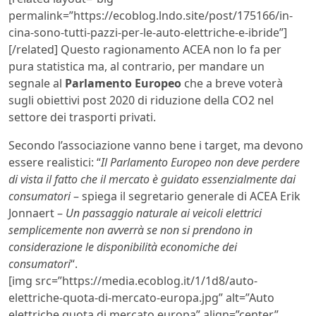
permalink=”https://ecoblog.lndo.site/post/175166/in-
cina-sono-tutti-pazzi-per-le-auto-elettriche-e-ibride”]
[/related] Questo ragionamento ACEA non lo fa per
pura statistica ma, al contrario, per mandare un
segnale al
Parlamento Europeo
che a breve voterà
sugli obiettivi post 2020 di riduzione della CO2 nel
settore dei trasporti privati.
Secondo l’associazione vanno bene i target, ma devono
essere realistici: “
Il Parlamento Europeo non deve perdere
di vista il fatto che il mercato è guidato essenzialmente dai
consumatori
– spiega il segretario generale di ACEA Erik
Jonnaert –
Un passaggio naturale ai veicoli elettrici
semplicemente non avverrà se non si prendono in
considerazione le disponibilità economiche dei
consumatori
“.
[img src=”https://media.ecoblog.it/1/1d8/auto-
elettriche-quota-di-mercato-europa.jpg” alt=”Auto
elettriche quota di mercato europa” align=”center”