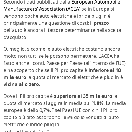
Secondo i dati pubblicati dalla
European Automobile
Manufacturers’ Association (ACEA)
se in Europa si
vendono poche auto elettriche e ibride plug in è
principalmente una questione di costi: il
prezzo
dell’auto è ancora il fattore determinante nella scelta
d’acquisto.
O, meglio, siccome le auto elettriche costano ancora
molto non tutti se le possono permettere. L’ACEA ha
fatto anche i conti, Paese per Paese (all’interno dell’UE)
e ha scoperto che se il Pil pro capite è
inferiore ai 18
mila euro
la quota di mercato di elettriche e plug in è
vicina allo zero
.
Dove il Pil pro capite è
superiore ai 35 mila euro
la
quota di mercato si aggira in media sull’
1,8%
. La media
europea è dello 0,7%. I sei Paesi UE con cin il Pil pro
capite più alto assorbono l’85% delle vendite di auto
elettriche e ibride plug in.
[related layout=”big”