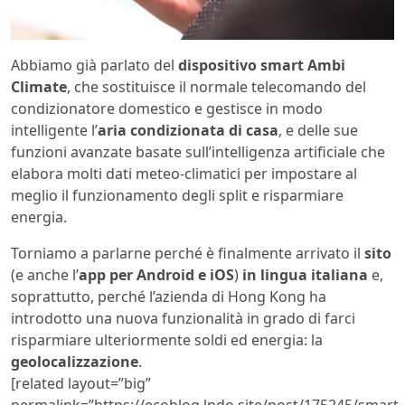
Abbiamo già parlato del
dispositivo smart Ambi
Climate
, che sostituisce il normale telecomando del
condizionatore domestico e gestisce in modo
intelligente l’
aria condizionata di casa
, e delle sue
funzioni avanzate basate sull’intelligenza artificiale che
elabora molti dati meteo-climatici per impostare al
meglio il funzionamento degli split e risparmiare
energia.
Torniamo a parlarne perché è finalmente arrivato il
sito
(e anche l’
app per Android e iOS
)
in lingua italiana
e,
soprattutto, perché l’azienda di Hong Kong ha
introdotto una nuova funzionalità in grado di farci
risparmiare ulteriormente soldi ed energia: la
geolocalizzazione
.
[related layout=”big”
permalink=”https://ecoblog.lndo.site/post/175245/smart-