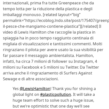
internazionali, prima fra tutte Greenpeace che da
tempo lotta per la riduzione della plastica e degli
imballaggi monouso. [related layout=”big”
permalink=”https://ecoblog.lndo.site/post/175407/green
il-pesce-che-mangiamo-contiene-plastica”][/related] Il
video di Lewis Hamilton che raccoglie la plastica in
spiaggia ha in poco tempo raggiunto centinaia di
migliaia di visualizzazioni e tantissimi commenti. Molti
ringraziano il pilota per avere usato la sua visibilità per
far passare il messaggio ambientalista. Hamilton,
infatti, ha circa 7 milioni di follower su Instagram, 4
milioni su Facebook e 5 milioni su Twitter. Da Twitter
arriva anche il ringraziamento di Surfers Against
Sewage e di altre associazioni.
Yes
@LewisHamilton
! Thank you for shining a
global light on
#plasticpollution
. It will take a
huge team effort to solve such a huge issue,
but we’re optimistic that one day we’ll see