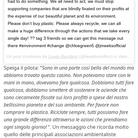
had to do something. We all need to act, we must stop
supporting companies that are blindly fixated on their profits at
the expense of our beautiful planet and its environment.
Please don’t buy plastic. Please always recycle, we can all
make a huge difference through the actions that we take every
single day! ?? tag 3 friends so we can get this message out
there #environment #change @chloegreen5 @jmeeksofficial
Un post condiviso da
Lewis Hamilton
(@lewishamilton) in data:
Ago 
Speiga il pilota: “
Sono in una parte così bella del mondo ma
abbiamo trovato questo casino. Non potevamo stare con le
mani in mano, dovevamo fare qualcosa. Dobbiamo tutti fare
qualcosa, dobbiamo smettere di sostenere le aziende che
sono ciecamente fissate sui loro profitti a spese del nostro
bellissimo pianeta e del suo ambiente. Per favore non
comprare la plastica. Riciclate sempre, tutti possiamo fare
una grande differenza attraverso le azioni che prendiamo
ogni singolo giorno!
“. Un messaggio che ricorda molto
quello delle principali associazioni ambientaliste