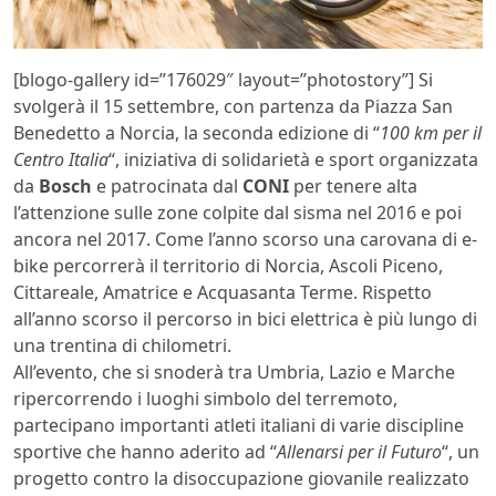
[blogo-gallery id=”176029″ layout=”photostory”] Si
svolgerà il 15 settembre, con partenza da Piazza San
Benedetto a Norcia, la seconda edizione di “
100 km per il
Centro Italia
“, iniziativa di solidarietà e sport organizzata
da
Bosch
e patrocinata dal
CONI
per tenere alta
l’attenzione sulle zone colpite dal sisma nel 2016 e poi
ancora nel 2017. Come l’anno scorso una carovana di e-
bike percorrerà il territorio di Norcia, Ascoli Piceno,
Cittareale, Amatrice e Acquasanta Terme. Rispetto
all’anno scorso il percorso in bici elettrica è più lungo di
una trentina di chilometri.
All’evento, che si snoderà tra Umbria, Lazio e Marche
ripercorrendo i luoghi simbolo del terremoto,
partecipano importanti atleti italiani di varie discipline
sportive che hanno aderito ad “
Allenarsi per il Futuro
“, un
progetto contro la disoccupazione giovanile realizzato