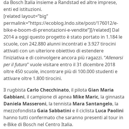
da Bosch Italia insieme a Randstad ed altre imprese,
enti ed istituzioni.
[related layout=”big”
permalink=”https://ecoblog.lndo.site/post/176012/e-
bike-e-boom-di-prenotazioni-e-vendite”][/related] Dal
2014 a oggi questo progetto è stato portato in 1.184 le
scuole, con 242.880 alunni incontrati e 3.927 tirocini
attivati con un ulteriore obiettivo di estendere
l’iniziativa e di coinvolgere ancora più ragazzi. “
Allenarsi
per il futuro
” vuole visitare entro il 31 dicembre 2018
oltre 450 scuole, incontrare più di 100.000 studenti e
attivare oltre 1.800 tirocini.
Il rugbista
Carlo Checchinato
, il pilota
Gian Maria
Gabbiani
, il campione di apnea
Mike Maric
, la ginnasta
Daniela Masseroni
, la tennista
Mara Santangelo
, la
mezzofondista
Gaia Sabbatini
e il ciclista
Luca Paolini
hanno tutti confermato che saranno presenti al tour in
e-Bike di Bosch nel Centro Italia.