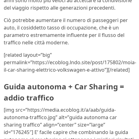
anni sono molto più veloci ad accettare la condivisione
del viaggio rispetto alle generazioni precedenti.
Ciò potrebbe aumentare il numero di passeggeri per
auto, il cosiddetto tasso di occupazione, che è un
parametro estremamente influente per il flusso del
traffico nelle città moderne.
[related layout=”big”
permalink=”https://ecoblog.lndo.site/post/175802/moia-
il-car-sharing-elettrico-volkswagen-e-attivo”][/related]
Guida autonoma + Car Sharing =
addio traffico
[img src=”https://media.ecoblog.it/a/aab/guida-
autonoma-traffico.jpg” alt=”guida autonoma car
sharing traffico” align=”center” size=”large”
id=”176245″] E’ facile capire che combinando la guida