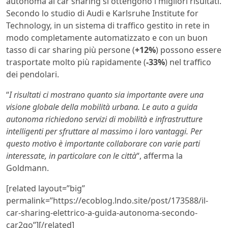
autonoma al car sharing si ottengono i migliori risultati.
Secondo lo studio di Audi e Karlsruhe Institute for
Technology, in un sistema di traffico gestito in rete in
modo completamente automatizzato e con un buon
tasso di car sharing più persone (
+12%
) possono essere
trasportate molto più rapidamente (
-33%
) nel traffico
dei pendolari.
“
I risultati ci mostrano quanto sia importante avere una
visione globale della mobilità urbana. Le auto a guida
autonoma richiedono servizi di mobilità e infrastrutture
intelligenti per sfruttare al massimo i loro vantaggi. Per
questo motivo è importante collaborare con varie parti
interessate, in particolare con le città
“, afferma la
Goldmann.
[related layout=”big”
permalink=”https://ecoblog.lndo.site/post/173588/il-
car-sharing-elettrico-a-guida-autonoma-secondo-
car2go”][/related]