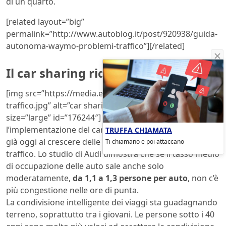
di un quarto.
[related layout=”big”
permalink=”http://www.autoblog.it/post/920938/guida-
autonoma-waymo-problemi-traffico”][/related]
Il car sharing riduce il traffico
[img src=”https://media.ecoblog.it/6/698/car-sharing-
traffico.jpg” alt=”car sharing traffico” align=”center”
size=”large” id=”176244″] Molto meno problematica è
l’implementazione del car sharing negli scenari attuali:
TRUFFA CHIAMATA
già oggi al crescere delle
auto condivise
diminuisce il
Ti chiamano e poi attaccano
traffico. Lo studio di Audi dimostra che se il tasso medio
di occupazione delle auto sale anche solo
moderatamente,
da 1,1 a 1,3 persone per auto
, non c’è
più congestione nelle ore di punta.
La condivisione intelligente dei viaggi sta guadagnando
terreno, soprattutto tra i giovani. Le persone sotto i 40