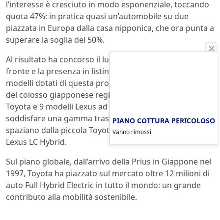
l’interesse è cresciuto in modo esponenziale, toccando
quota 47%: in pratica quasi un’automobile su due
piazzata in Europa dalla casa nipponica, che ora punta a
superare la soglia del 50%.
Al risultato ha concorso il lungo impegno su questo
fronte e la presenza in listino di un’ampia scelta di
modelli dotati di questa propulsione. Il catalogo attuale
del colosso giapponese registra la presenza di 8 modelli
Toyota e 9 modelli Lexus ad alimentazione ibrida, per
soddisfare una gamma trasversale di bisogni, che
PIANO COTTURA PERICOLOSO
spaziano dalla piccola Toyota Yaris Hybrid alla grossa
Vanno rimossi
Lexus LC Hybrid.
Sul piano globale, dall’arrivo della Prius in Giappone nel
1997, Toyota ha piazzato sul mercato oltre 12 milioni di
auto Full Hybrid Electric in tutto il mondo: un grande
contributo alla mobilità sostenibile.