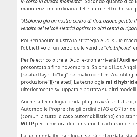
in corso in questo momento
“. Secondo quanto dice B
manutenzione ordinaria delle auto elettriche sia q
“
Abbiamo già un nostro centro di riparazione gestito 
vendite dei veicoli elettrici apriremo altri centri di ripa
Poi Bennaoum illustra la strategia Audi sulle macch
l’obbiettivo di un terzo delle vendite “
elettrificate
” e
Per l’elettrico oltre all’Audi e-tron arriverà l’
Audi e-
presentata a fine novembre al Salone di Los Angele
[related layout=”big” permalink=”https://ecoblog.l
produzione”][/related] La tecnologia
mild hybrid a
ulteriormente sviluppata e portata su altri modell
Anche la tecnologia ibrida plug in avrà un futuro
Automobile Propre che gli ordini di A3 e Q7 ibride
(comuni a tutte le case automobilistiche) che st
WLTP
per la misura dei consumi di carburanti e de
La tecnologia ibrida plug-in verrà potenziata, sia 