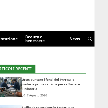
Beauty e
entazione
News
benessere
RTICOLI RECENTI
Urso: puntare i fondi del Pnrr sulle
materie prime critiche per rafforzare
l’industria
7 Agosto 2026
Sicilia da record per le tartarughe