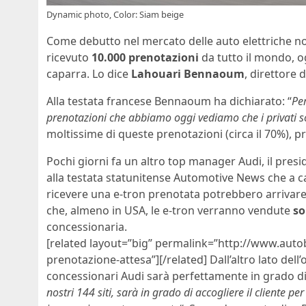
Dynamic photo, Color: Siam beige
Come debutto nel mercato delle auto elettriche non
ricevuto
10.000 prenotazioni
da tutto il mondo, o
caparra. Lo dice
Lahouari Bennaoum
, direttore 
Alla testata francese Bennaoum ha dichiarato: “
Per
prenotazioni che abbiamo oggi vediamo che i privati s
moltissime di queste prenotazioni (circa il 70%), 
Pochi giorni fa un altro top manager Audi, il pres
alla testata statunitense Automotive News che a c
ricevere una e-tron prenotata potrebbero arrivar
che, almeno in USA, le e-tron verranno vendute
so
concessionaria.
[related layout=”big” permalink=”http://www.autob
prenotazione-attesa”][/related] Dall’altro lato del
concessionari Audi sarà perfettamente in grado di
nostri 144 siti, sarà in grado di accogliere il client