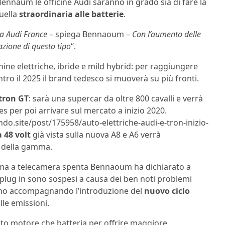
ennaum le officine Audi saranno in grado sia di fare la
uella
straordinaria alle batterie
.
da Audi France
– spiega Bennaoum –
Con l’aumento delle
razione di questo tipo
“.
ine elettriche, ibride e mild hybrid: per raggiungere
ntro il 2025 il brand tedesco si muoverà su più fronti.
tron GT
: sarà una supercar da oltre 800 cavalli e verrà
s per poi arrivare sul mercato a inizio 2020.
ndo.site/post/175958/auto-elettriche-audi-e-tron-inizio-
 48 volt
già vista sulla nuova A8 e A6 verrà
i della gamma.
, ma a telecamera spenta Bennaoum ha dichiarato a
 plug in sono sospesi a causa dei ben noti problemi
anno accompagnando l’introduzione del
nuovo ciclo
lle emissioni.
lato motore che batteria per offrire maggiore