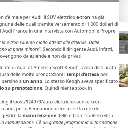
 c’è male per Audi: il SUV elettrico
e-tron
ha già
gnuna delle quali tramite versamento di 1.000 dollari di
di Audi France in una intervista con Automobile Propre.
 la e-tron saremo molto attenti alle aziende. Dalle
ono la parte minore
“. Secondo il dirigente Audi, infatti,
provengono da aziende e non da privati.
idente di Audi of America Scott Keogh, aveva dichiarato
ausa delle molte prenotazioni i
tempi d’attesa
per
e persino a
un anno
. Lo stesso Keogh aveva specificato
lo su prenotazione
. Quindi niente stock in
log.it/post/924979/auto-elettriche-audi-e-tron-
l’oceano, però, Bennaoum precisa che la rete dei
 gestire la
manutenzione
delle e-tron: “
L’intera rete, i
e per la manutenzione. C’è un grande programma di formazione