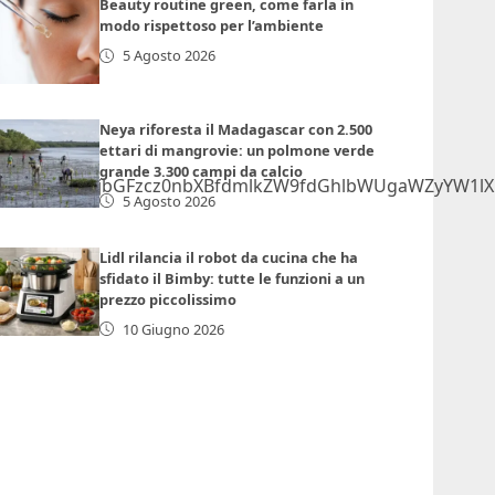
Beauty routine green, come farla in
modo rispettoso per l’ambiente
5 Agosto 2026
Neya riforesta il Madagascar con 2.500
ettari di mangrovie: un polmone verde
grande 3.300 campi da calcio
lmcmFtZSBjbGFzcz0nbXBfdmlkZW9fdGhlbWUgaWZyYW1lX1
5 Agosto 2026
Lidl rilancia il robot da cucina che ha
sfidato il Bimby: tutte le funzioni a un
prezzo piccolissimo
10 Giugno 2026