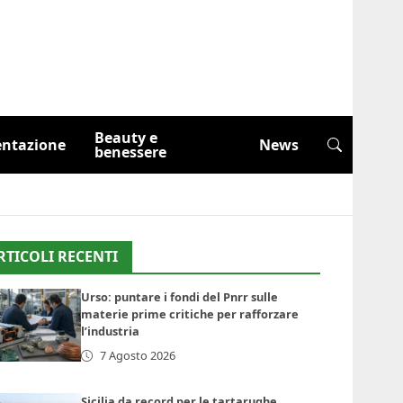
Beauty e
entazione
News
benessere
RTICOLI RECENTI
Urso: puntare i fondi del Pnrr sulle
materie prime critiche per rafforzare
l’industria
7 Agosto 2026
Sicilia da record per le tartarughe