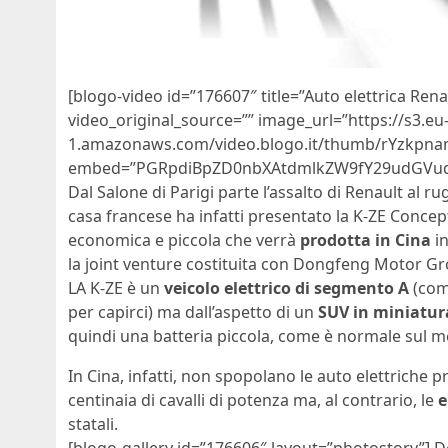
[blogo-video id=”176607″ title=”Auto elettrica Rena
video_original_source=”” image_url=”https://s3.eu
1.amazonaws.com/video.blogo.it/thumb/rYzkpnam
embed=”PGRpdiBpZD0nbXAtdmlkZW9fY29udGVud
Dal Salone di Parigi parte l’assalto di Renault al 
casa francese ha infatti presentato la K-ZE Concep
economica e piccola che verrà
prodotta in Cina
in
la joint venture costituita con Dongfeng Motor Gr
LA K-ZE è un
veicolo elettrico di segmento A
(come
per capirci) ma dall’aspetto di un
SUV in miniatur
quindi una batteria piccola, come è normale sul m
In Cina, infatti, non spopolano le auto elettriche
centinaia di cavalli di potenza ma, al contrario, le
e
statali.
[blogo-gallery id=”176606″ layout=”photostory”] D