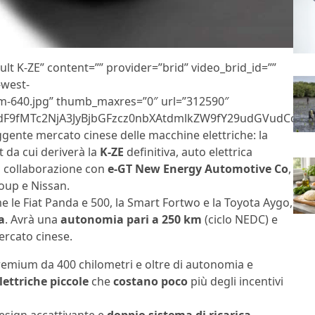
ult K-ZE” content=”” provider=”brid” video_brid_id=””
-west-
-640.jpg” thumb_maxres=”0″ url=”312590″
F9fMTc2NjA3JyBjbGFzcz0nbXAtdmlkZW9fY29udGVudCc+PG
ruggente mercato cinese delle macchine elettriche: la
t da cui deriverà la
K-ZE
definitiva, auto elettrica
 collaborazione con
e-GT New Energy Automotive Co
,
oup e Nissan.
 le Fiat Panda e 500, la Smart Fortwo e la Toyota Aygo,
a
. Avrà una
autonomia pari a 250 km
(ciclo NEDC) e
ercato cinese.
 premium da 400 chilometri e oltre di autonomia e
lettriche piccole
che
costano poco
più degli incentivi
esign accattivante e
doppio sistema di ricarica