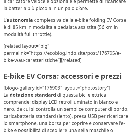
Il caricatore veloce è opzionale e permette di ricaricare
la batteria più piccola in un paio d’ore.
L’
autonomia
complessiva della e-bike folding EV Corsa
è di 85 km in modalità a pedalata assistita (56 km in
modalità full throttle).
[related layout=”big”
permalink=”https://ecoblog.lndo.site/post/176795/e-
bike-wau-caratteristiche”][/related]
E-bike EV Corsa: accessori e prezzi
[blogo-gallery id=”176903″ layout=”photostory”]
La
dotazione standard
di questa bici elettrica
comprende: display LCD retroilluminato in bianco e
nero, da cui si controlla un semplice computer di bordo,
caricabatteria standard (lento), presa USB per ricaricare
lo smartphone, una borsa per coprire e conservare l’e-
bike e possibilità di scegliere una sella maschile o