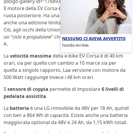
[blogo-gallery id=”176893″ layout=”photostory”]
Il motore della EV Corsa è di tibo Hub, integrato nella
ruota posteriore. Ha una potenza di
350 Watt
(esiste
anche una edizione limitata con motore da
500 Watt
).
Ciò, agli occhi della Unione Europea, fa qi questa ebike
un “
ciclo a propulsione
” che richiede l’omologazione L1e-
NESSUNO CI AVEVA AVVERTITO
A.
Fastidio terribile
La
velocità massima
della e-bike EV Corsa è di 40 km
orari, sia per quella con cambio a 10 marce sia per
quella a singolo rapporto. Laa versione con motore da
500 Watt raggiunge invece i 48 km orari.
Il
sensore di coppia
permette di impostare
6 livelli di
pedalata assistita
.
La
batteria
è una LG rimovibile da 48V per 18 Ah, quindi
con ben a 864 Wh di capacità. Esiste anche una batteria
maggiorata optional da 48V e 24 Ah, da 1,15 kWh totali.