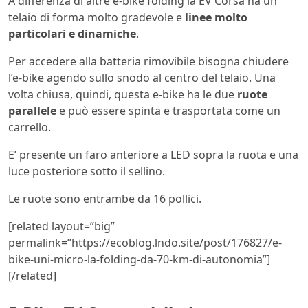
A differenza di altre e-bike folding la EV Corsa ha un
telaio di forma molto gradevole e
linee molto
particolari e dinamiche
.
Per accedere alla batteria rimovibile bisogna chiudere
l’e-bike agendo sullo snodo al centro del telaio. Una
volta chiusa, quindi, questa e-bike ha le due
ruote
parallele
e può essere spinta e trasportata come un
carrello.
E’ presente un faro anteriore a LED sopra la ruota e una
luce posteriore sotto il sellino.
Le ruote sono entrambe da 16 pollici.
[related layout=”big”
permalink=”https://ecoblog.lndo.site/post/176827/e-
bike-uni-micro-la-folding-da-70-km-di-autonomia”]
[/related]