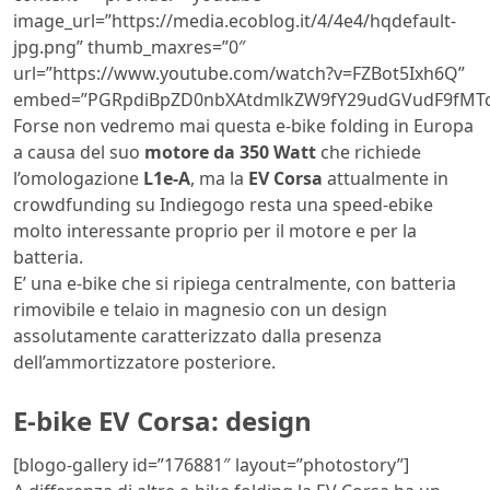
image_url=”https://media.ecoblog.it/4/4e4/hqdefault-
jpg.png” thumb_maxres=”0″
url=”https://www.youtube.com/watch?v=FZBot5Ixh6Q”
embed=”PGRpdiBpZD0nbXAtdmlkZW9fY29udGVudF9fMTc
Forse non vedremo mai questa e-bike folding in Europa
a causa del suo
motore da 350 Watt
che richiede
l’omologazione
L1e-A
, ma la
EV Corsa
attualmente in
crowdfunding su Indiegogo resta una speed-ebike
molto interessante proprio per il motore e per la
batteria.
E’ una e-bike che si ripiega centralmente, con batteria
rimovibile e telaio in magnesio con un design
assolutamente caratterizzato dalla presenza
dell’ammortizzatore posteriore.
E-bike EV Corsa: design
[blogo-gallery id=”176881″ layout=”photostory”]