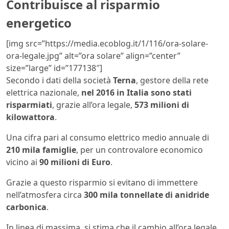
Contribuisce al risparmio
energetico
[img src=”https://media.ecoblog.it/1/116/ora-solare-
ora-legale.jpg” alt=”ora solare” align=”center”
size=”large” id=”177138″]
Secondo i dati della società
Terna
, gestore della rete
elettrica nazionale,
nel 2016 in Italia sono stati
risparmiati
, grazie all’ora legale,
573 milioni di
kilowattora
.
Una cifra pari al consumo elettrico medio annuale di
210 mila famiglie
, per un controvalore economico
vicino ai
90 milioni di Euro
.
Grazie a questo risparmio si evitano di immettere
nell’atmosfera circa
300 mila tonnellate di anidride
carbonica
.
In linea di massima, si stima che il cambio all’ora legale