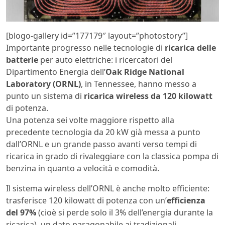
[blogo-gallery id=”177179″ layout=”photostory”]
Importante progresso nelle tecnologie di
ricarica delle
batterie
per auto elettriche: i ricercatori del
Dipartimento Energia dell’
Oak Ridge National
Laboratory (ORNL)
, in Tennessee, hanno messo a
punto un sistema di
ricarica wireless da 120 kilowatt
di potenza.
Una potenza sei volte maggiore rispetto alla
precedente tecnologia da 20 kW già messa a punto
dall’ORNL e un grande passo avanti verso tempi di
ricarica in grado di rivaleggiare con la classica pompa di
benzina in quanto a velocità e comodità.
Il sistema wireless dell’ORNL è anche molto efficiente:
trasferisce 120 kilowatt di potenza con un’
efficienza
del 97%
(cioè si perde solo il 3% dell’energia durante la
ricarica), un dato paragonabile ai tradizionali