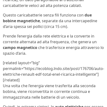
caricabatterie veloci ad alta potenza cablati.
Questo caricabatterie senza fili funziona con
due
bobine magnetiche
, separate da una intercapedine
d’aria spessa sei pollici (circa 15 cm).
Prende l’energia dalla rete elettrica e la converte in
corrente alternata ad alta frequenza, che genera un
campo magnetico
che trasferisce energia attraverso lo
spazio d’aria.
[related layout=”big”
permalink=”https://ecoblog.lndo.site/post/176706/auto-
elettriche-renault-edf-total-enel-ricarica-intelligente”]
[/related]
Una volta che l’energia viene trasferita alla seconda
bobina, viene riconvertita in corrente continua e
immagazzinata nelle batterie di un veicolo.
Quindi, in estrema sintesi, le
auto elettriche
per essere