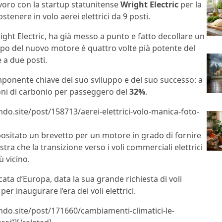
lavoro con la startup statunitense
Wright Electric
per la
tenere in volo aerei elettrici da 9 posti.
ght Electric, ha già messo a punto e fatto decollare un
tipo del nuovo motore è quattro volte pià potente del
 a due posti.
mponente chiave del suo sviluppo e del suo successo: a
ioni di carbonio per passeggero del
32%
.
ndo.site/post/158713/aerei-elettrici-volo-manica-foto-
positato un brevetto per un motore in grado di fornire
stra che la transizione verso i voli commerciali elettrici
ù vicino.
icata d’Europa, data la sua grande richiesta di voli
er inaugurare l’era dei voli elettrici.
lndo.site/post/171660/cambiamenti-climatici-le-