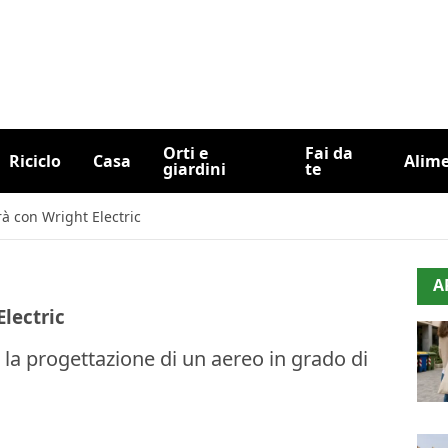
Orti e
Fai da
Riciclo
Casa
Alim
giardini
te
farà con Wright Electric
A
Electric
r la progettazione di un aereo in grado di