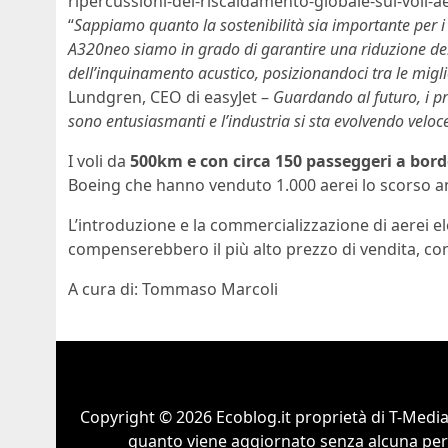
ripercussioni-del-riscaldamento-globale-sui-voli-ae
“
Sappiamo quanto la sostenibilità sia importante per i 
A320neo siamo in grado di garantire una riduzione del
dell’inquinamento acustico, posizionandoci tra le mig
Lundgren, CEO di easyJet –
Guardando al futuro, i pro
sono entusiasmanti e l’industria si sta evolvendo velo
I voli da
500km e con circa 150 passeggeri a bor
Boeing che hanno venduto 1.000 aerei lo scorso a
L’introduzione e la commercializzazione di aerei el
compenserebbero il più alto prezzo di vendita, co
A cura di: Tommaso Marcoli
Copyright © 2026 Ecoblog.it proprietà di T-Mediah
quanto viene aggiornato senza alcuna perio