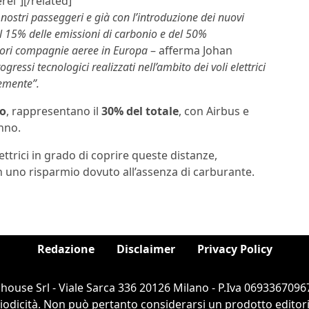
rei”][/related]
nostri passeggeri e già con l’introduzione dei nuovi
 15% delle emissioni di carbonio e del 50%
liori compagnie aeree in Europa
– afferma Johan
gressi tecnologici realizzati nell’ambito dei voli elettrici
cemente
”.
do
, rappresentano il
30% del totale
, con Airbus e
nno.
ettrici in grado di coprire queste distanze,
n uno risparmio dovuto all’assenza di carburante.
Redazione
Disclaimer
Privacy Policy
ouse Srl - Viale Sarca 336 20126 Milano - P.Iva 06933670967
dicità. Non può pertanto considerarsi un prodotto editorial