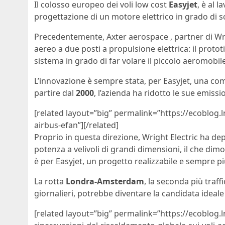
Il colosso europeo dei voli low cost
Easyjet
, è al 
progettazione di un motore elettrico in grado di sos
Precedentemente, Axter aerospace , partner di Wri
aereo a due posti a propulsione elettrica: il proto
sistema in grado di far volare il piccolo aeromobile
L’innovazione è sempre stata, per Easyjet, una co
partire dal
2000
, l’azienda ha ridotto le sue emiss
[related layout=”big” permalink=”https://ecoblog.l
airbus-efan”][/related]
Proprio in questa direzione, Wright Electric ha de
potenza a velivoli di grandi dimensioni, il che dimo
è per Easyjet, un progetto realizzabile e sempre pi
La rotta
Londra-Amsterdam
, la seconda più traff
giornalieri, potrebbe diventare la candidata ideale p
[related layout=”big” permalink=”https://ecoblog.