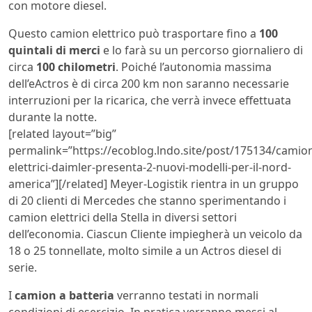
con motore diesel.
Questo camion elettrico può trasportare fino a
100
quintali di merci
e lo farà su un percorso giornaliero di
circa
100 chilometri
. Poiché l’autonomia massima
dell’eActros è di circa 200 km non saranno necessarie
interruzioni per la ricarica, che verrà invece effettuata
durante la notte.
[related layout=”big”
permalink=”https://ecoblog.lndo.site/post/175134/camio
elettrici-daimler-presenta-2-nuovi-modelli-per-il-nord-
america”][/related] Meyer-Logistik rientra in un gruppo
di 20 clienti di Mercedes che stanno sperimentando i
camion elettrici della Stella in diversi settori
dell’economia. Ciascun Cliente impiegherà un veicolo da
18 o 25 tonnellate, molto simile a un Actros diesel di
serie.
I
camion a batteria
verranno testati in normali
condizioni di esercizio. In pratica verranno messi al