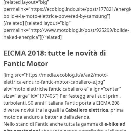
[related layout=”big”
permalink=”https://ecoblog.lndo.site/post/177821/energi
bolid-e-la-moto-elettrica-powered-by-samsung”]
[/related] [related layout=”big”
permalink=”http://www.motoblog.it/post/925299/bolide-
naked-energica”][/related]
EICMA 2018: tutte le novità di
Fantic Motor
[img src=”https://media.ecoblog.it/a/aa2/moto-
elettrica-enduro-fantic-motor-caballero-e.jpg”
alt=”moto elettriche fantic caballero e” align=”center”
size=”large” id=”177405″] Per festeggiare i suoi primi,
turbolenti, 50 anni l’italiana Fantic porta a EICMA 208
diverse novità tra le quali la
Caballero elettrica
, prima
moto da enduro a batteria dell’azienda.
Nello stand di Fantic anche tutta la gamma di
e-bike ad