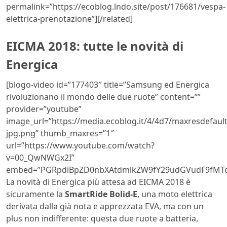
permalink=”https://ecoblog.lndo.site/post/176681/vespa-
elettrica-prenotazione”][/related]
EICMA 2018: tutte le novità di
Energica
[blogo-video id=”177403″ title=”Samsung ed Energica
rivoluzionano il mondo delle due ruote” content=””
provider=”youtube”
image_url=”https://media.ecoblog.it/4/4d7/maxresdefault
jpg.png” thumb_maxres=”1″
url=”https://www.youtube.com/watch?
v=00_QwNWGx2I”
embed=”PGRpdiBpZD0nbXAtdmlkZW9fY29udGVudF9fMTc
La novità di Energica più attesa ad EICMA 2018 è
sicuramente la
SmartRide Bolid-E
, una moto elettrica
derivata dalla già nota e apprezzata EVA, ma con un
plus non indifferente: questa due ruote a batteria,