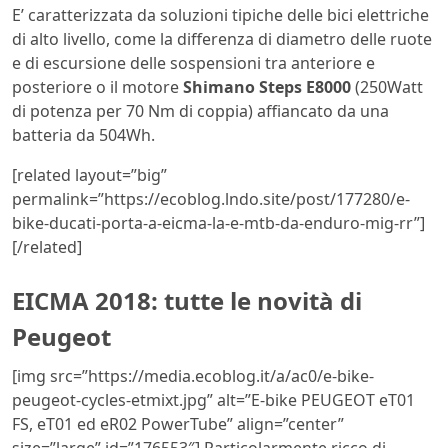
E’ caratterizzata da soluzioni tipiche delle bici elettriche
di alto livello, come la differenza di diametro delle ruote
e di escursione delle sospensioni tra anteriore e
posteriore o il motore
Shimano Steps E8000
(250Watt
di potenza per 70 Nm di coppia) affiancato da una
batteria da 504Wh.
[related layout=”big”
permalink=”https://ecoblog.lndo.site/post/177280/e-
bike-ducati-porta-a-eicma-la-e-mtb-da-enduro-mig-rr”]
[/related]
EICMA 2018: tutte le novità di
Peugeot
[img src=”https://media.ecoblog.it/a/ac0/e-bike-
peugeot-cycles-etmixt.jpg” alt=”E-bike PEUGEOT eT01
FS, eT01 ed eR02 PowerTube” align=”center”