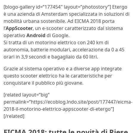
[blogo-gallery id=”177454″ layout=”photostory”] Etergo
è una azienda di Amsterdam specializzata in soluzioni di
mobilità urbana sostenibile. Ad EICMA 2018 porta
l’
AppScooter
, un e-scooter caratterizzato dal sistema
operativo
Android
di Google.
Si tratta di un motorino elettrico con 240 km di
autonomia, batterie modulari, accelerazione da 0 a 45
orari in 3,9 secondi e bagagliaio da 60 litri.
Grazie al sistema operativo e a diverse app integrate
questo scooter elettrico ha le caratteristiche per
conquistare il pubblico più giovane.
[related layout=”big”
permalink=”https://ecoblog.lndo.site/post/177447/eicma-
2018-il-motorino-elettrico-appscooter-di-etergo”]
[/related]
EICMA 2018: tutte le novità di Riese