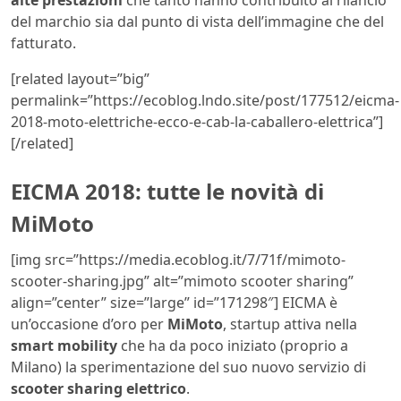
alte prestazioni
che tanto hanno contribuito al rilancio
del marchio sia dal punto di vista dell’immagine che del
fatturato.
[related layout=”big”
permalink=”https://ecoblog.lndo.site/post/177512/eicma-
2018-moto-elettriche-ecco-e-cab-la-caballero-elettrica”]
[/related]
EICMA 2018: tutte le novità di
MiMoto
[img src=”https://media.ecoblog.it/7/71f/mimoto-
scooter-sharing.jpg” alt=”mimoto scooter sharing”
align=”center” size=”large” id=”171298″] EICMA è
un’occasione d’oro per
MiMoto
, startup attiva nella
smart mobility
che ha da poco iniziato (proprio a
Milano) la sperimentazione del suo nuovo servizio di
scooter sharing elettrico
.