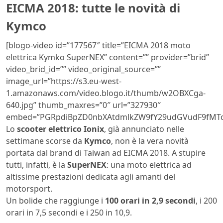
EICMA 2018: tutte le novità di
Kymco
[blogo-video id=”177567″ title=”EICMA 2018 moto
elettrica Kymko SuperNEX” content=”” provider=”brid”
video_brid_id=”” video_original_source=””
image_url=”https://s3.eu-west-
1.amazonaws.com/video.blogo.it/thumb/w2OBXCga-
640.jpg” thumb_maxres=”0″ url=”327930″
embed=”PGRpdiBpZD0nbXAtdmlkZW9fY29udGVudF9fMTc
Lo
scooter elettrico Ionix
, già annunciato nelle
settimane scorse da
Kymco
, non è la vera novità
portata dal brand di Taiwan ad EICMA 2018. A stupire
tutti, infatti, è la
SuperNEX
: una moto elettrica ad
altissime prestazioni dedicata agli amanti del
motorsport.
Un bolide che raggiunge i
100 orari in 2,9 secondi
, i 200
orari in 7,5 secondi e i 250 in 10,9.