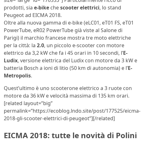
size=”large” id=”176553″] Particolarmente ricco di
prodotti, sia
e-bike
che
scooter elettrici
, lo stand
Peugeot ad EICMA 2018.
Oltre alla nuova gamma di e-bike (eLC01, eT01 FS, eT01
PowerTube, eR02 PowerTube già viste al Salone di
Parigi) il marchio francese mostra tre moto elettriche
per la città: la
2.0
, un piccolo e-scooter con motore
elettrico da 3,2 kW che fa i 45 orari in 10 secondi, l’
E-
Ludix
, versione elettrica del Ludix con motore da 3 kW e
batteria Bosch a ioni di litio (50 km di autonomia) e l’
E-
Metropolis
.
Quest’ultimo è uno scooterone elettrico a 3 ruote con
motore da 36 kW e velocità massima di 135 km orari.
[related layout=”big”
permalink=”https://ecoblog.lndo.site/post/177525/eicma-
2018-gli-scooter-elettrici-di-peugeot”][/related]
EICMA 2018: tutte le novità di Polini