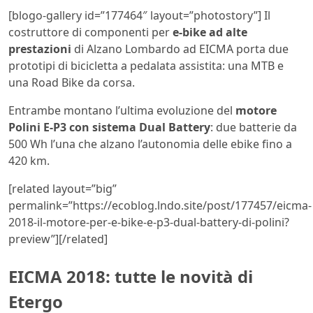
[blogo-gallery id=”177464″ layout=”photostory”] Il
costruttore di componenti per
e-bike ad alte
prestazioni
di Alzano Lombardo ad EICMA porta due
prototipi di bicicletta a pedalata assistita: una MTB e
una Road Bike da corsa.
Entrambe montano l’ultima evoluzione del
motore
Polini E-P3 con sistema Dual Battery
: due batterie da
500 Wh l’una che alzano l’autonomia delle ebike fino a
420 km.
[related layout=”big”
permalink=”https://ecoblog.lndo.site/post/177457/eicma-
2018-il-motore-per-e-bike-e-p3-dual-battery-di-polini?
preview”][/related]
EICMA 2018: tutte le novità di
Etergo