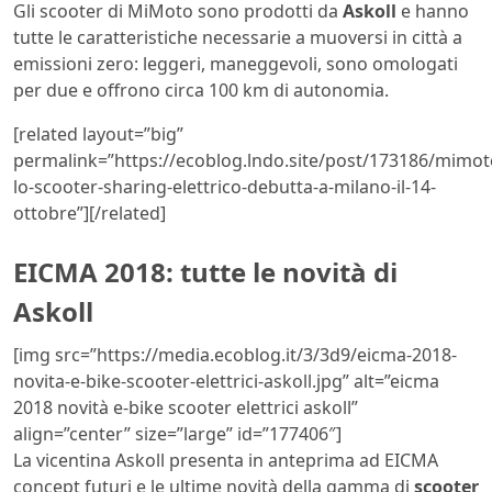
Gli scooter di MiMoto sono prodotti da
Askoll
e hanno
tutte le caratteristiche necessarie a muoversi in città a
emissioni zero: leggeri, maneggevoli, sono omologati
per due e offrono circa 100 km di autonomia.
[related layout=”big”
permalink=”https://ecoblog.lndo.site/post/173186/mimot
lo-scooter-sharing-elettrico-debutta-a-milano-il-14-
ottobre”][/related]
EICMA 2018: tutte le novità di
Askoll
[img src=”https://media.ecoblog.it/3/3d9/eicma-2018-
novita-e-bike-scooter-elettrici-askoll.jpg” alt=”eicma
2018 novità e-bike scooter elettrici askoll”
align=”center” size=”large” id=”177406″]
La vicentina Askoll presenta in anteprima ad EICMA
concept futuri e le ultime novità della gamma di
scooter