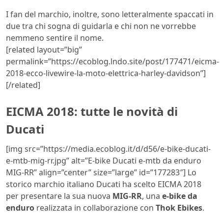
I fan del marchio, inoltre, sono letteralmente spaccati in
due tra chi sogna di guidarla e chi non ne vorrebbe
nemmeno sentire il nome.
[related layout=”big”
permalink=”https://ecoblog.lndo.site/post/177471/eicma-
2018-ecco-livewire-la-moto-elettrica-harley-davidson”]
[/related]
EICMA 2018: tutte le novità di
Ducati
[img src=”https://media.ecoblog.it/d/d56/e-bike-ducati-
e-mtb-mig-rr.jpg” alt=”E-bike Ducati e-mtb da enduro
MIG-RR” align=”center” size=”large” id=”177283″] Lo
storico marchio italiano Ducati ha scelto EICMA 2018
per presentare la sua nuova
MIG-RR
, una
e-bike da
enduro
realizzata in collaborazione con
Thok Ebikes
.