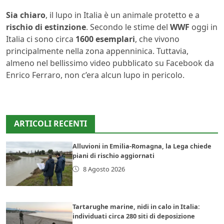
Sia chiaro
, il lupo in Italia è un animale protetto e a
rischio di estinzione
. Secondo le stime del
WWF
oggi in
Italia ci sono circa
1600 esemplari
, che vivono
principalmente nella zona appenninica. Tuttavia,
almeno nel bellissimo video pubblicato su Facebook da
Enrico Ferraro, non c’era alcun lupo in pericolo.
ARTICOLI RECENTI
Alluvioni in Emilia-Romagna, la Lega chiede
piani di rischio aggiornati
8 Agosto 2026
Tartarughe marine, nidi in calo in Italia:
individuati circa 280 siti di deposizione