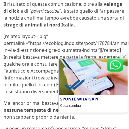
Il risultato di questa comunicazione, oltre alla
valanga
di click
e di “
poveri cuccioli
“, è stato quello di far passare
la notizia che il maltempo avrebbe causato una sorta di
strage di animali al nord Italia
.
[related layout=”big”
permalink=”https://ecoblog.lndo.site/post/176784/animal
in-via-di-estinzione-tigre-di-sumatra-incinta”][/related]
In realtà bastava mettere da parte la fretta, aspettare
qualche ora e consultare il profilo Facebook del Tecnico
Faunistico e Accompagnatore di Media Montagna
(informazioni trovate invece con facilità su un altro
profilo: quello Linkedin) Enrico Ferraro per capire che le
cose stanno diversamente.
SPUNTE WHATSAPP
Ma, ancor prima, bastava guardare il video:
non c’è
Cosa cambia
nessuna tempesta di neve
e i lupi sono tranquillissimi,
non scappano proprio da niente.
Di neve, in realtà, ce n’è pochissima. “
se sono 10cm di