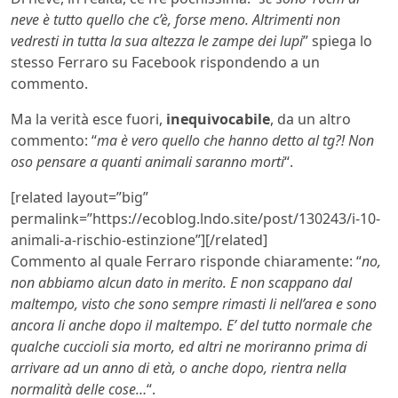
neve è tutto quello che c’è, forse meno. Altrimenti non
vedresti in tutta la sua altezza le zampe dei lupi
” spiega lo
stesso Ferraro su Facebook rispondendo a un
commento.
Ma la verità esce fuori,
inequivocabile
, da un altro
commento: “
ma è vero quello che hanno detto al tg?! Non
oso pensare a quanti animali saranno morti
“.
[related layout=”big”
permalink=”https://ecoblog.lndo.site/post/130243/i-10-
animali-a-rischio-estinzione”][/related]
Commento al quale Ferraro risponde chiaramente: “
no,
non abbiamo alcun dato in merito. E non scappano dal
maltempo, visto che sono sempre rimasti li nell’area e sono
ancora li anche dopo il maltempo. E’ del tutto normale che
qualche cuccioli sia morto, ed altri ne moriranno prima di
arrivare ad un anno di età, o anche dopo, rientra nella
normalità delle cose…
“.