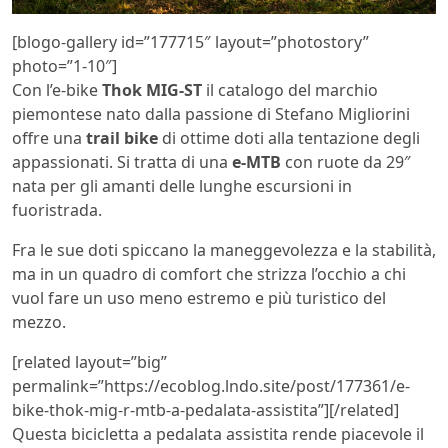
[blogo-gallery id=”177715″ layout=”photostory”
photo=”1-10″]
Con l’e-bike
Thok MIG-ST
il catalogo del marchio
piemontese nato dalla passione di Stefano Migliorini
offre una
trail bike
di ottime doti alla tentazione degli
appassionati. Si tratta di una
e-MTB
con ruote da 29″
nata per gli amanti delle lunghe escursioni in
fuoristrada.
Fra le sue doti spiccano la maneggevolezza e la stabilità,
ma in un quadro di comfort che strizza l’occhio a chi
vuol fare un uso meno estremo e più turistico del
mezzo.
[related layout=”big”
permalink=”https://ecoblog.lndo.site/post/177361/e-
bike-thok-mig-r-mtb-a-pedalata-assistita”][/related]
Questa bicicletta a pedalata assistita rende piacevole il