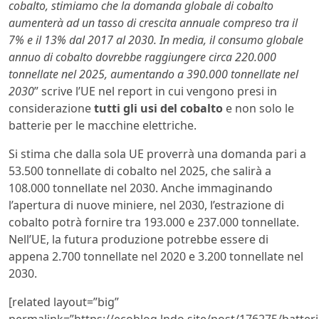
cobalto, stimiamo che la domanda globale di cobalto
aumenterà ad un tasso di crescita annuale compreso tra il
7% e il 13% dal 2017 al 2030. In media, il consumo globale
annuo di cobalto dovrebbe raggiungere circa 220.000
tonnellate nel 2025, aumentando a 390.000 tonnellate nel
2030
” scrive l’UE nel report in cui vengono presi in
considerazione
tutti gli usi del cobalto
e non solo le
batterie per le macchine elettriche.
Si stima che dalla sola UE proverrà una domanda pari a
53.500 tonnellate di cobalto nel 2025, che salirà a
108.000 tonnellate nel 2030. Anche immaginando
l’apertura di nuove miniere, nel 2030, l’estrazione di
cobalto potrà fornire tra 193.000 e 237.000 tonnellate.
Nell’UE, la futura produzione potrebbe essere di
appena 2.700 tonnellate nel 2020 e 3.200 tonnellate nel
2030.
[related layout=”big”
permalink=”https://ecoblog.lndo.site/post/176275/batteri