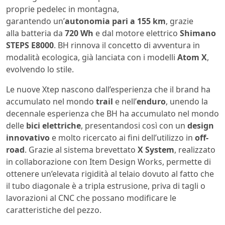
proprie pedelec in montagna,
garantendo un’
autonomia pari a 155 km
, grazie
alla batteria da
720 Wh
e dal motore elettrico
Shimano
STEPS E8000
. BH rinnova il concetto di avventura in
modalità ecologica, già lanciata con i modelli
Atom X
,
evolvendo lo stile.
Le nuove Xtep nascono dall’esperienza che il brand ha
accumulato nel mondo
trail
e nell’
enduro
, unendo la
decennale esperienza che BH ha accumulato nel mondo
delle
bici elettriche
, presentandosi così con un
design
innovativo
e molto ricercato ai fini dell’utilizzo in
off-
road
. Grazie al sistema brevettato
X System
, realizzato
in collaborazione con Item Design Works, permette di
ottenere un’elevata rigidità al telaio dovuto al fatto che
il tubo diagonale è a tripla estrusione, priva di tagli o
lavorazioni al CNC che possano modificare le
caratteristiche del pezzo.