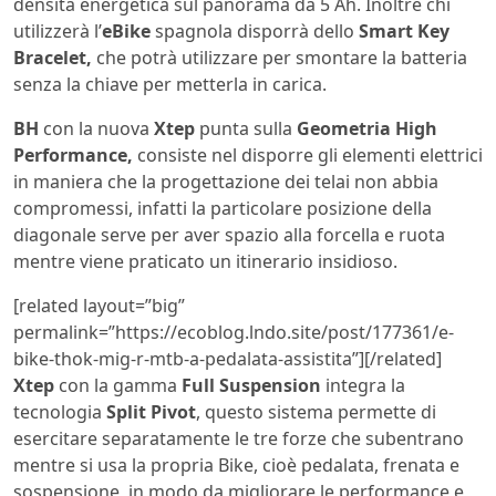
densità energetica sul panorama da 5 Ah. Inoltre chi
utilizzerà l’
eBike
spagnola disporrà dello
Smart Key
Bracelet,
che potrà utilizzare per smontare la batteria
senza la chiave per metterla in carica.
BH
con la nuova
Xtep
punta sulla
Geometria High
Performance,
consiste nel disporre gli elementi elettrici
in maniera che la progettazione dei telai non abbia
compromessi, infatti la particolare posizione della
diagonale serve per aver spazio alla forcella e ruota
mentre viene praticato un itinerario insidioso.
[related layout=”big”
permalink=”https://ecoblog.lndo.site/post/177361/e-
bike-thok-mig-r-mtb-a-pedalata-assistita”][/related]
Xtep
con la gamma
Full Suspension
integra la
tecnologia
Split Pivot
, questo sistema permette di
esercitare separatamente le tre forze che subentrano
mentre si usa la propria Bike, cioè pedalata, frenata e
sospensione, in modo da migliorare le performance e