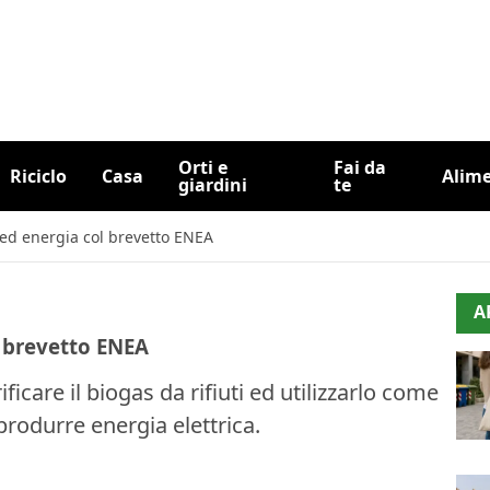
Orti e
Fai da
Riciclo
Casa
Alim
giardini
te
ed energia col brevetto ENEA
A
 brevetto ENEA
icare il biogas da rifiuti ed utilizzarlo come
rodurre energia elettrica.