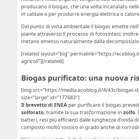
producano il biogas, che una volta incanalato nell
in caldaie e per produrre energia elettrica o calore
Dal punto di vista ambientale il biogas emette nel
piante attraverso il processo di fotosintesi; inoltr
metano emesso naturalmente dalla decomposizione 
[related layout=”big” permalink=”https://ecoblog.
agricoli”][/related]
Biogas purificato: una nuova ri
[img src=”https://media.ecoblog.it/4/43c/biogas-da-
size=”large” id=”177683″]
Il brevetto di ENEA
per purificare il biogas preve
solforato
, tramite la sua trasformazione in
zolfo
.
batteri, resi più efficienti dalle lunghezze d’onda 
composto molto tossico in grado anche di corroder