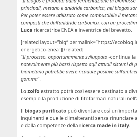
“
Il biogas è prodotto dalla fermentazione di biomasse 
principali, metano e anidride carbonica, nel biogas so
Per poter essere utilizzato come combustibile il metan
composti che dall’anidride carbonica, con un procedi
Luca
ricercatrice ENEA e inventrice del brevetto.
[related layout=”big” permalink=”https://ecoblog.l
energetico-enea”][/related]
“
Il processo, opportunamente sviluppato
-continua la 
notevolmente più bassi rispetto agli attuali sistemi di 
biometano potrebbe avere ricadute positive sull’ambien
gomma
”.
Lo
zolfo
estratto potrà così essere destinato a dive
esempio la produzione di fitofarmaci naturali nell’
Il
biogas purificato
può diventare così un’importan
inquinanti e quelle climalteranti senza rinunciare a
e dalla competenze della
ricerca made in italy
.