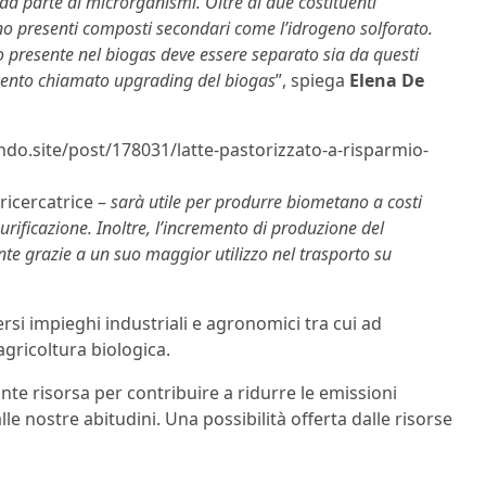
da parte di microrganismi. Oltre ai due costituenti
no presenti composti secondari come l’idrogeno solforato.
o presente nel biogas deve essere separato sia da questi
mento chiamato upgrading del biogas
”, spiega
Elena De
ndo.site/post/178031/latte-pastorizzato-a-risparmio-
ricercatrice –
sarà utile per produrre biometano a costi
purificazione. Inoltre, l’incremento di produzione del
te grazie a un suo maggior utilizzo nel trasporto su
rsi impieghi industriali e agronomici tra cui ad
agricoltura biologica.
te risorsa per contribuire a ridurre le emissioni
lle nostre abitudini. Una possibilità offerta dalle risorse