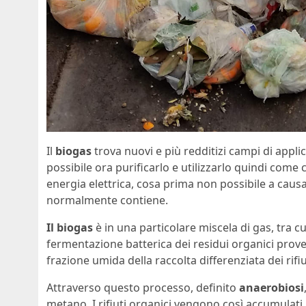
Il
biogas
trova nuovi e più redditizi campi di applic
possibile ora purificarlo e utilizzarlo quindi come
energia elettrica, cosa prima non possibile a causa
normalmente contiene.
Il biogas
è in una particolare miscela di gas, tra c
fermentazione batterica dei residui organici prove
frazione umida della raccolta differenziata dei rifiu
Attraverso questo processo, definito
anaerobiosi
metano. I rifiuti organici vengono così accumulati