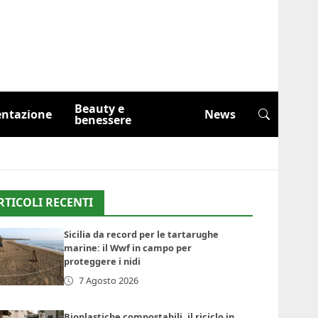
Beauty e
entazione
News
benessere
RTICOLI RECENTI
Sicilia da record per le tartarughe
marine: il Wwf in campo per
proteggere i nidi
7 Agosto 2026
Bioplastiche compostabili, il riciclo in