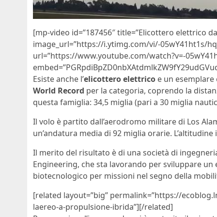
[mp-video id=”187456″ title=”Elicottero elettrico 
image_url=”https://i.ytimg.com/vi/-05wY41ht1s/h
url=”https://www.youtube.com/watch?v=-05wY41h
embed=”PGRpdiBpZD0nbXAtdmlkZW9fY29udGVud
Esiste anche l’
elicottero elettrico
e un esemplare d
World Record
per la categoria, coprendo la distanz
questa famiglia: 34,5 miglia (pari a 30 miglia nauti
Il volo è partito dall’aerodromo militare di Los Al
un’andatura media di 92 miglia orarie. L’altitudine i
Il merito del risultato è di una società di ingegner
Engineering, che sta lavorando per sviluppare un el
biotecnologico per missioni nel segno della mobilit
[related layout=”big” permalink=”https://ecoblog.l
laereo-a-propulsione-ibrida”][/related]