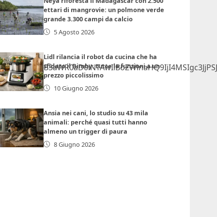
Neya riforesta il Madagascar con 2.500
ettari di mangrovie: un polmone verde
grande 3.300 campi da calcio
5 Agosto 2026
Lidl rilancia il robot da cucina che ha
sfidato il Bimby: tutte le funzioni a un
GlmcmFtZSB3aWR0aD0iNTAwIiBoZWlnaHQ9IjI4MSIgc3Jj
prezzo piccolissimo
10 Giugno 2026
Ansia nei cani, lo studio su 43 mila
animali: perché quasi tutti hanno
almeno un trigger di paura
8 Giugno 2026