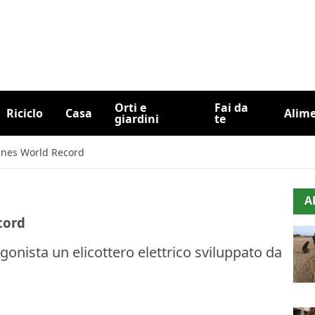
Orti e
Fai da
Riciclo
Casa
Alim
giardini
te
innes World Record
A
cord
nista un elicottero elettrico sviluppato da