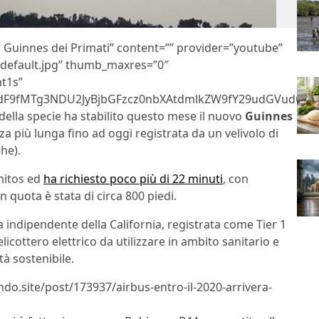
da Guinnes dei Primati” content=”” provider=”youtube”
qdefault.jpg” thumb_maxres=”0″
t1s”
F9fMTg3NDU2JyBjbGFzcz0nbXAtdmlkZW9fY29udGVudCc+P
ella specie ha stabilito questo mese il nuovo
Guinnes
a più lunga fino ad oggi registrata da un velivolo di
che).
amitos ed
ha richiesto poco più di 22 minuti
, con
n quota è stata di circa 800 piedi.
ia indipendente della California, registrata come Tier 1
icottero elettrico da utilizzare in ambito sanitario e
à sostenibile.
ndo.site/post/173937/airbus-entro-il-2020-arrivera-