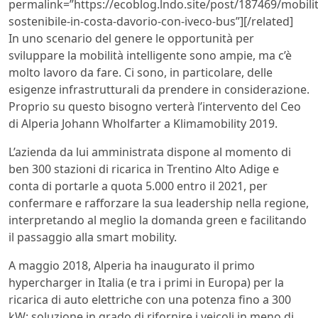
permalink=”https://ecoblog.lndo.site/post/187469/mobilit
sostenibile-in-costa-davorio-con-iveco-bus”][/related]
In uno scenario del genere le opportunità per
sviluppare la mobilità intelligente sono ampie, ma c’è
molto lavoro da fare. Ci sono, in particolare, delle
esigenze infrastrutturali da prendere in considerazione.
Proprio su questo bisogno verterà l’intervento del Ceo
di Alperia Johann Wholfarter a Klimamobility 2019.
L’azienda da lui amministrata dispone al momento di
ben 300 stazioni di ricarica in Trentino Alto Adige e
conta di portarle a quota 5.000 entro il 2021, per
confermare e rafforzare la sua leadership nella regione,
interpretando al meglio la domanda green e facilitando
il passaggio alla smart mobility.
A maggio 2018, Alperia ha inaugurato il primo
hypercharger in Italia (e tra i primi in Europa) per la
ricarica di auto elettriche con una potenza fino a 300
kW: soluzione in grado di rifornire i veicoli in meno di