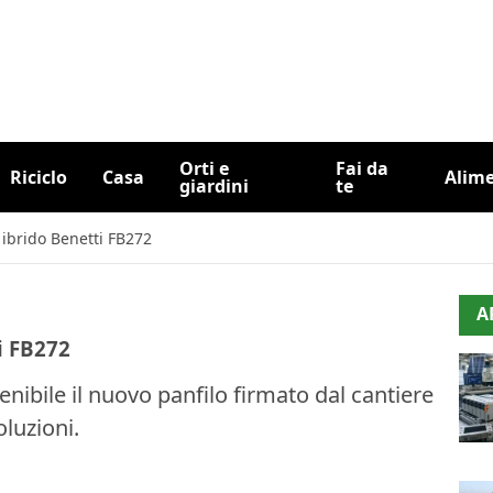
Orti e
Fai da
Riciclo
Casa
Alim
giardini
te
 ibrido Benetti FB272
A
i FB272
enibile il nuovo panfilo firmato dal cantiere
oluzioni.