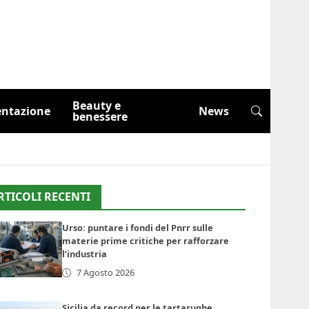
Beauty e
entazione
News
benessere
RTICOLI RECENTI
Urso: puntare i fondi del Pnrr sulle
materie prime critiche per rafforzare
l’industria
7 Agosto 2026
Sicilia da record per le tartarughe