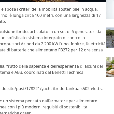
 sposa i criteri della mobilità sostenibile in acqua.
orno, è lunga circa 100 metri, con una larghezza di 17
ate.
ulsione ibrido, articolato in un set di 6 generatori da
 un sofisticato sistema integrato di controllo
propulsori Azipod da 2.200 kW l’uno. Inoltre, l’elettricità
llate di batterie che alimentano FB272 per 12 ore senza
ia, frutto della sapienza e dell’esperienza di alcuni dei
stema e ABB, coordinati dal Benetti Technical
lndo.site/post/178221/yacht-ibrido-tankoa-s502-elettra-
re: un sistema pensato dall’armatore per alimentare
nea con i più moderni requisiti di sostenibilità
 tematiche green.