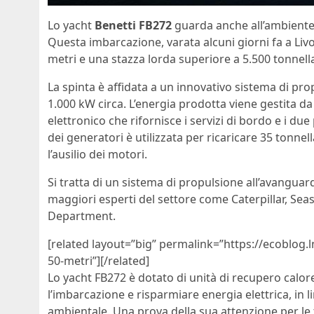
Lo yacht
Benetti FB272
guarda anche all’ambiente e
Questa imbarcazione, varata alcuni giorni fa a Liv
metri e una stazza lorda superiore a 5.500 tonnell
La spinta è affidata a un innovativo sistema di prop
1.000 kW circa. L’energia prodotta viene gestita da
elettronico che rifornisce i servizi di bordo e i due 
dei generatori è utilizzata per ricaricare 35 tonne
l’ausilio dei motori.
Si tratta di un sistema di propulsione all’avanguard
maggiori esperti del settore come Caterpillar, Sea
Department.
[related layout=”big” permalink=”https://ecoblog.
50-metri”][/related]
Lo yacht FB272 è dotato di unità di recupero calo
l’imbarcazione e risparmiare energia elettrica, in li
ambientale. Una prova della sua attenzione per le