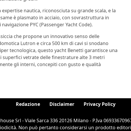
expertise nautica, riconosciuta su grande scala, e la
 esame è plasmato in acciaio, con sovrastruttura in
 di navigazione PYC (Passenger Yacht Code).
siccia che propone un innovativo senso delle
domotica Lutron e circa 500 km di cavi si snodano
 iper tecnologica, questo yacht Benetti garantisce una
superfici vetrate delle finestrature alte 3 metri
ente gli interni, concepiti con gusto e qualità
Redazione
Disclaimer
Privacy Policy
ouse Srl - Viale Sarca 336 20126 Milano - P.Iva 06933670967
dicità. Non può pertanto considerarsi un prodotto editorial