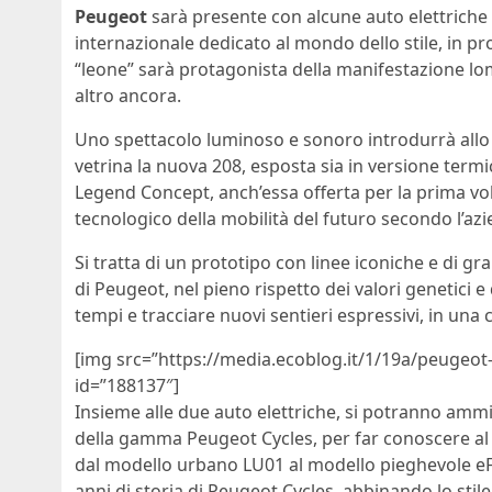
Peugeot
sarà presente con alcune auto elettriche 
internazionale dedicato al mondo dello stile, in p
“leone” sarà protagonista della manifestazione lo
altro ancora.
Uno spettacolo luminoso e sonoro introdurrà allo 
vetrina la nuova 208, esposta sia in versione termi
Legend Concept, anch’essa offerta per la prima vol
tecnologico della mobilità del futuro secondo l’az
Si tratta di un prototipo con linee iconiche e di 
di Peugeot, nel pieno rispetto dei valori genetici e 
tempi e tracciare nuovi sentieri espressivi, in una 
[img src=”https://media.ecoblog.it/1/19a/peugeot-
id=”188137″]
Insieme alle due auto elettriche, si potranno amm
della gamma Peugeot Cycles, per far conoscere al pu
dal modello urbano LU01 al modello pieghevole eF0
anni di storia di Peugeot Cycles, abbinando lo sti