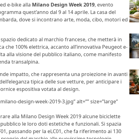
ed e-bike alla
Milano Design Week 2019
, evento
rogramma quest’anno dal 9 al 14 aprile. La casa del
mbarda, dove si incontrano arte, moda, cibo, motori ed
spazio dedicato al marchio francese, che metterà in
ca che 100% elettrica, accanto all’innovativa Peugeot e-
ta alla visione del pubblico italiano, come manifesto
ienda transalpina.
grande impatto, che rappresenta una proiezione in avanti
dell’eleganza tipica delle sue vetture, per anticipare i
cornice espositiva votata al design.
milano-design-week-2019-3.jpg” alt=”” size=”large”
irare alla Milano Design Week 2019 alcune biciclette
bblico le loro doti estetiche e funzionali. Si spazia
1, passando per la eLC01, che fa riferimento ai 130
le proprio del marchio alle nuovissime tecnologie