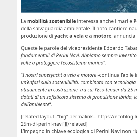
La
mobilità sostenibile
interessa anche i mari e
P
della salvaguardia ambientale. Il noto cantiere nau
produzione di
yacht a vela e a motore
, annuncia 
Queste le parole del vicepresidente Edoardo Tabac
fondamentali di Perini Navi. Abbiamo sempre investito ri
volte a proteggere l’ecosistema marino
“.
“
I nostri superyacht a vela e motore
-continua l’abile
un’enfasi sulla sostenibilità, combinata con tecnologi
attualmente in costruzione, tra cui l’Eco-tender da 25 
dotati di un sofisticato sistema di propulsione ibrida, 
dell’ambiente
“.
[related layout=”big” permalink=”https://ecoblog.
25m-di-perini-navi”][/related]
L’impegno in chiave ecologica di Perini Navi non ri