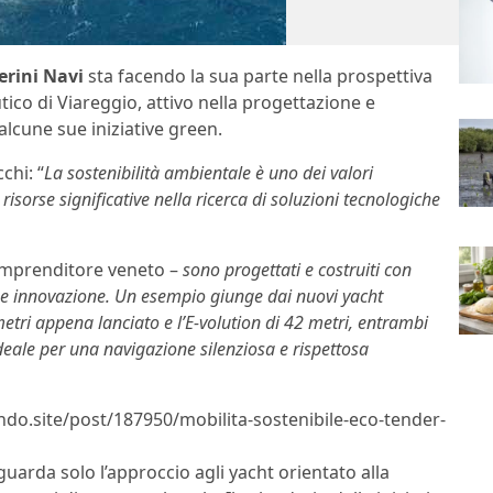
erini Navi
sta facendo la sua parte nella prospettiva
tico di Viareggio, attivo nella progettazione e
alcune sue iniziative green.
chi: “
La sostenibilità ambientale è uno dei valori
sorse significative nella ricerca di soluzioni tecnologiche
 imprenditore veneto –
sono progettati e costruiti con
a e innovazione. Un esempio giunge dai nuovi yacht
metri appena lanciato e l’E-volution di 42 metri, entrambi
ideale per una navigazione silenziosa e rispettosa
lndo.site/post/187950/mobilita-sostenibile-eco-tender-
guarda solo l’approccio agli yacht orientato alla