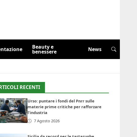
Beauty e
entazione
News
benessere
RTICOLI RECENTI
Urso: puntare i fondi del Pnrr sulle
materie prime critiche per rafforzare
l’industria
7 Agosto 2026
Sicilia da record per le tartarughe