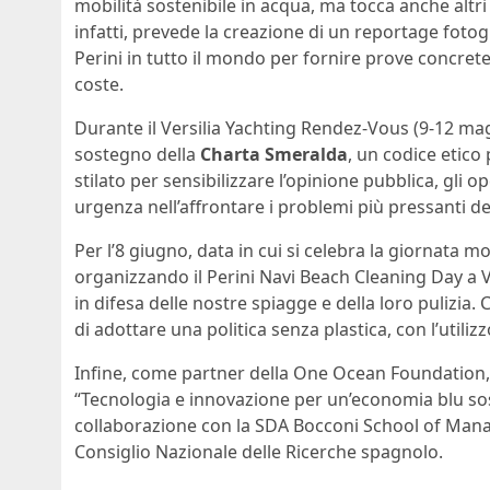
mobilità sostenibile in acqua, ma tocca anche altri a
infatti, prevede la creazione di un reportage fotog
Perini in tutto il mondo per fornire prove concrete 
coste.
Durante il Versilia Yachting Rendez-Vous (9-12 mag
sostegno della
Charta Smeralda
, un codice etico 
stilato per sensibilizzare l’opinione pubblica, gli o
urgenza nell’affrontare i problemi più pressanti de
Per l’8 giugno, data in cui si celebra la giornata m
organizzando il Perini Navi Beach Cleaning Day a V
in difesa delle nostre spiagge e della loro pulizia. 
di adottare una politica senza plastica, con l’utilizzo 
Infine, come partner della One Ocean Foundation, P
“Tecnologia e innovazione per un’economia blu so
collaborazione con la SDA Bocconi School of Mana
Consiglio Nazionale delle Ricerche spagnolo.